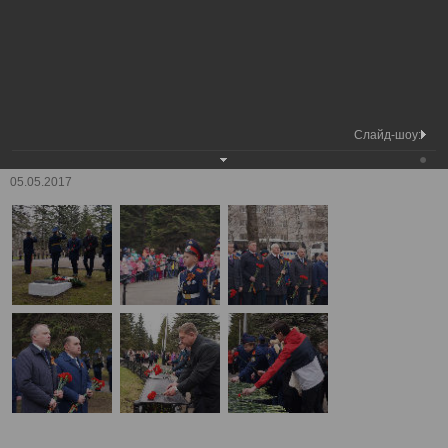
Председатель
Участие Главы города Вологды в
Вологодской
торжественных мероприятиях в честь 72-
Фотохроника
городской
летия Победы в Великой Отечественной
Думы
войне 1941-1945 годов
А
А
Размер шрифта:
А
Участие Главы города Вологды в торжественных мероприятиях в
Слайд-шоу:
честь 72-летия Победы в Великой Отечественной войне 1941-1945
годов
05.05.2017