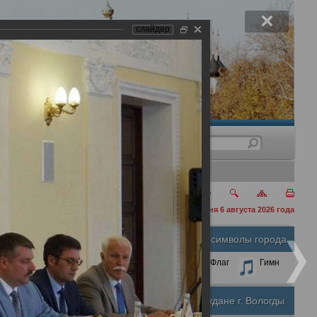
слайдер
нения
сегодня 6 августа 2026 года
анами города Вологды
Официальные символы города
А
А
Размер шрифта:
А
Герб
Флаг
Гимн
Почетные граждане г. Вологды