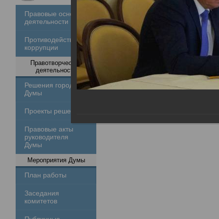
Правовые основы
деятельности
Противодействие
коррупции
Правотворческая
деятельность
Решения городской
Думы
Проекты решений
Правовые акты
руководителя
Думы
Мероприятия Думы
План работы
Заседания
комитетов