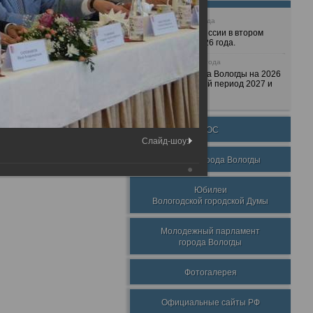
25 июня 2026 года
Очередные сессии в втором
полугодии 2026 года.
7 декабря 2025 года
Бюджет города Вологды на 2026
год и плановый период 2027 и
2028 годов.
ТОС
Слайд-шоу:
Награды города Вологды
Юбилеи
Вологодской городской Думы
Молодежный парламент
города Вологды
Фотогалерея
Официальные сайты РФ