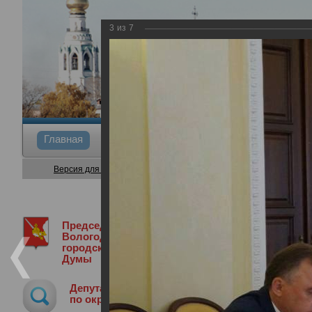
3
из
7
Главная
Общие сведения
Депутаты
Коми
Версия для слабовидящих
Председатель
Председатель Вологодской городской
Вологодской
городской
Думы
Участие Главы города Вологды во вс
Депутат
20.06.2017
по округу