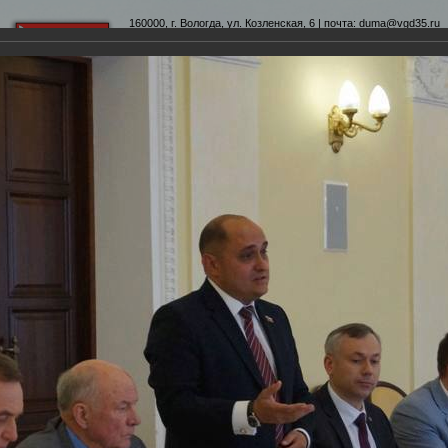
160000, г. Вологда, ул. Козленская, 6 | почта:
duma@vgd35.ru
официальный сайт
www.duma-vologda.ru
теты
График приема
Контакты
Депутатские объеди
 Думы
Фотохроника
Участие Главы города Вологды во встрече с Почетными гражд
трече с Почетными гражданами города Вологды