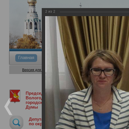
2
из
2
Главная
Общие сведения
Депутаты
Коми
Версия для слабовидящих
Председатель
Председатель Вологодской
Ф
Вологодской
городской Думы
городской
Думы
Депутат
Заседание Регионального Обществен
по округу
21.06.2017