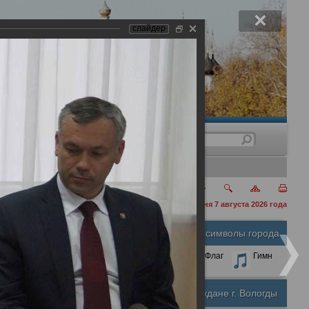
слайдер
нения
сегодня 7 августа 2026 года
граммы проекта Партии
Официальные символы города
А
А
Размер шрифта:
А
Герб
Флаг
Гимн
Я" "Городская среда"
Почетные граждане г. Вологды