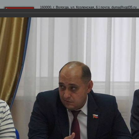
160000, г. Вологда, ул. Козленская, 6 | почта:
duma@vgd35.ru
официальный сайт
www.duma-vologda.ru
теты
График приема
Контакты
Депутатские объеди
Заседание Регионального Общественного Совета по рассмотрению про
отохроника
"ЕДИНАЯ РОССИЯ" "Городская среда"
ного Совета по рассмотрению программы проекта Партии "ЕДИНАЯ РОССИ