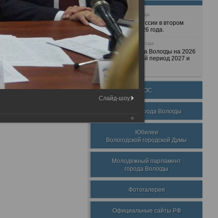
25 июня 2026 года
Очередные сессии в втором
полугодии 2026 года.
7 декабря 2025 года
Бюджет города Вологды на 2026
год и плановый период 2027 и
2028 годов.
ТОС
Слайд-шоу:
Награды города Вологды
Юбилеи
Вологодской городской Думы
Молодежный парламент
города Вологды
Фотогалерея
Официальные сайты РФ