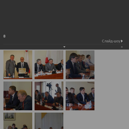
Председатель
Заседание дискуссионного клуба
Вологодской
Фотохроника
при Молодежном парламенте
городской Думы
области
А
А
Размер шрифта:
А
Заседание дискуссионного клуба при Молодежном парламенте
8
области
Слайд-шоу:
23.06.2017