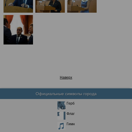
Наверх
Официальные символы города
Герб
Флаг
Гимн