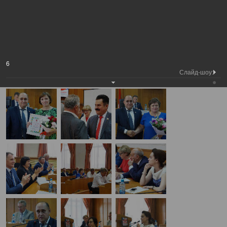
Председатель
Заседание Ассоциации "Совет
Вологодской
Фотохроника
муниципальных образований
городской Думы
Вологодской области"
А
А
Размер шрифта:
А
Заседание Ассоциации "Совет муниципальных образований
6
Вологодской области"
Слайд-шоу:
23.08.2017