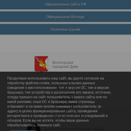
Официальные сайты РФ
Официальная Вологда
Полезные ссылки
Вологодская
городская Дума
Продолжая использовать наш сайт, вы даете согласие на
Главная
обработку файлов cookie, пользовательских данных
Общие сведения
(сведения о местоположении; тип и версия ОС; тип и версия
браузера; тип устройства и разрешение его экрана; источник,
Депутаты
откуда пришел на сайт пользователь; с какого сайта или по
Комитеты
какой рекламе; язык ОС и браузера; какие страницы
График приема
открывает и на какие кнопки нажимает пользователь; ip-
Контакты
адрес) в целях функционирования сайта, проведения
Депутатские объединения
ретаргетинга и проведения статистических исследований и
обзоров. Если вы не хотите, чтобы ваши данные
обрабатывались, покиньте сайт
Разработка и техническая поддержка -
AKATAN