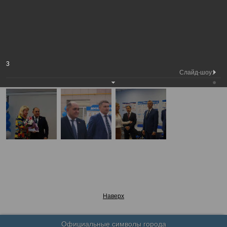
Председатель
Торжественное мероприятие в честь
Вологодской
Фотохроника
Дня работников нефтяной, газовой и
городской Думы
топливной промышленности
А
А
Размер шрифта:
А
Торжественное мероприятие в честь Дня работников нефтяной,
3
газовой и топливной промышленности
Слайд-шоу:
30.08.2017
Наверх
Официальные символы города