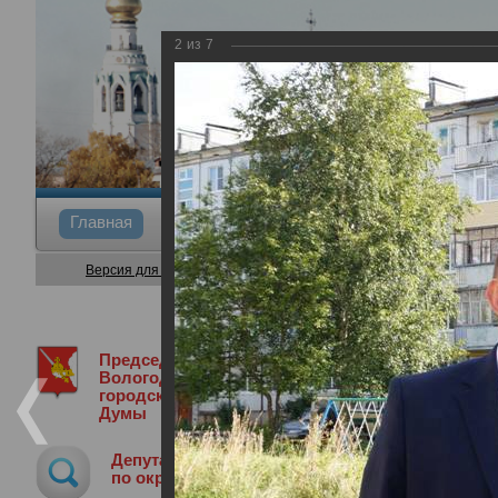
2
из
7
Главная
Общие сведения
Депутаты
Коми
Версия для слабовидящих
Председатель
Председатель Вологодской городской
Вологодской
городской
Думы
Инспекция домов, построенных для п
Депутат
30.08.2017
по округу