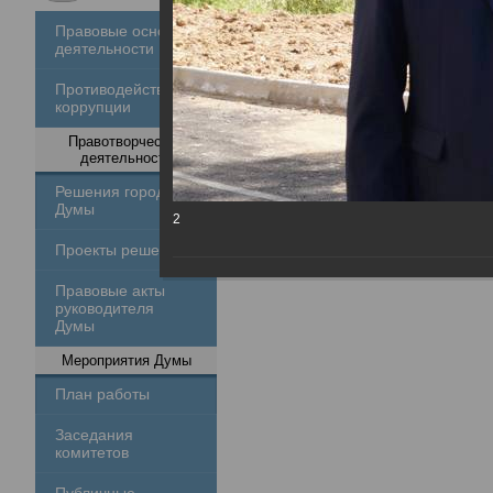
Правовые основы
деятельности
Противодействие
коррупции
Правотворческая
деятельность
Решения городской
Думы
2
Проекты решений
Правовые акты
руководителя
Думы
Мероприятия Думы
План работы
Заседания
комитетов