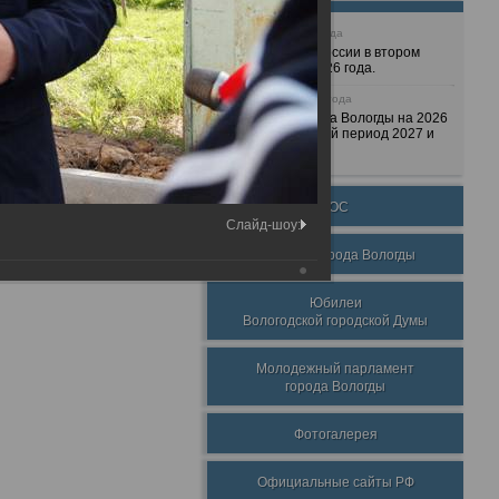
25 июня 2026 года
Очередные сессии в втором
полугодии 2026 года.
7 декабря 2025 года
Бюджет города Вологды на 2026
год и плановый период 2027 и
2028 годов.
ТОС
Слайд-шоу:
Награды города Вологды
Юбилеи
Вологодской городской Думы
Молодежный парламент
города Вологды
Фотогалерея
Официальные сайты РФ