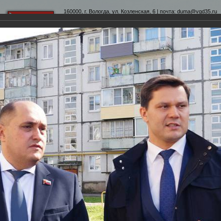
160000, г. Вологда, ул. Козленская, 6 | почта:
duma@vgd35.ru
официальный сайт
www.duma-vologda.ru
теты
График приема
Контакты
Депутатские объеди
 Думы
Фотохроника
Инспекция домов, построенных для переселенцев в селе Мол
ереселенцев в селе Молочное и на Окружном шоссе