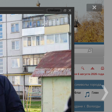
слайдер
нения
сегодня 6 августа 2026 года
очное и на Окружном шоссе
Официальные символы города
А
А
Размер шрифта:
А
Герб
Флаг
Гимн
Почетные граждане г. Вологды