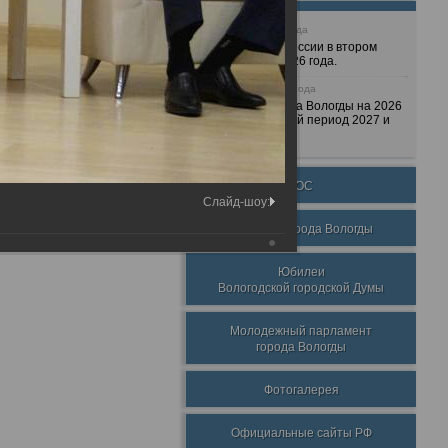
25 июня 2026 года
Очередные сессии в втором
полугодии 2026 года.
7 декабря 2025 года
Бюджет города Вологды на 2026
год и плановый период 2027 и
2028 годов.
ТОС
Слайд-шоу:
Награды города Вологды
Юбилеи
Вологодской городской Думы
Молодежный парламент
города Вологды
Фотогалерея
Официальные сайты РФ