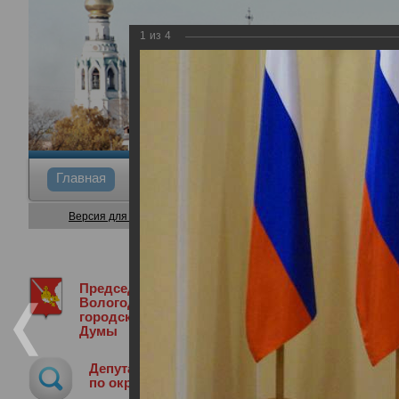
1
из
4
Главная
Общие сведения
Депутаты
Коми
Версия для слабовидящих
Председатель
Председатель Вологодской городской
Вологодской
городской
Думы
Областное собрание старост населен
Депутат
30.08.2017
по округу