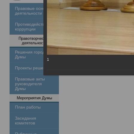
Правовые основы
деятельности
Противодействие
коррупции
Правотворческая
деятельность
Решения городской
Думы
1
Проекты решений
Правовые акты
руководителя
Думы
Мероприятия Думы
План работы
Заседания
комитетов