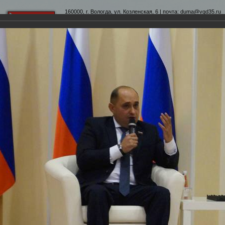
160000, г. Вологда, ул. Козленская, 6 | почта:
duma@vgd35.ru
официальный сайт
www.duma-vologda.ru
теты
График приема
Контакты
Депутатские объеди
 Думы
Фотохроника
Областное собрание старост населенных пунктов Вологодско
ных пунктов Вологодской области