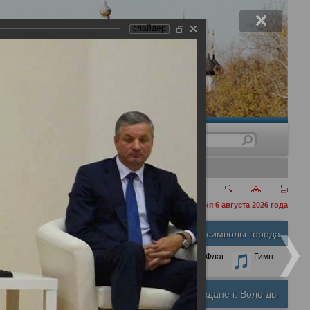
слайдер
нения
сегодня 6 августа 2026 года
й области
Официальные символы города
А
А
Размер шрифта:
А
Герб
Флаг
Гимн
Почетные граждане г. Вологды