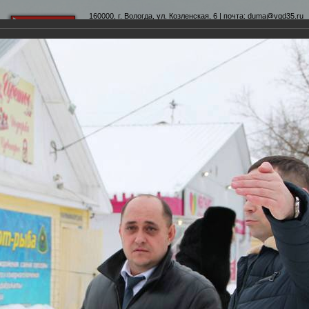
160000, г. Вологда, ул. Козленская, 6 | почта:
duma@vgd35.ru
официальный сайт
www.duma-vologda.ru
теты
График приема
Контакты
Депутатские объеди
 Думы
Фотохроника
Рабочая встреча по вопросу газификации микрорайона Прилу
ации микрорайона Прилуки