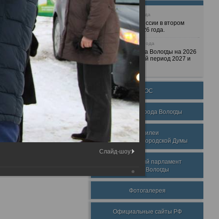
25 июня 2026 года
Очередные сессии в втором
полугодии 2026 года.
7 декабря 2025 года
Бюджет города Вологды на 2026
год и плановый период 2027 и
2028 годов.
ТОС
Награды города Вологды
Юбилеи
Вологодской городской Думы
Слайд-шоу:
Молодежный парламент
города Вологды
Фотогалерея
Официальные сайты РФ