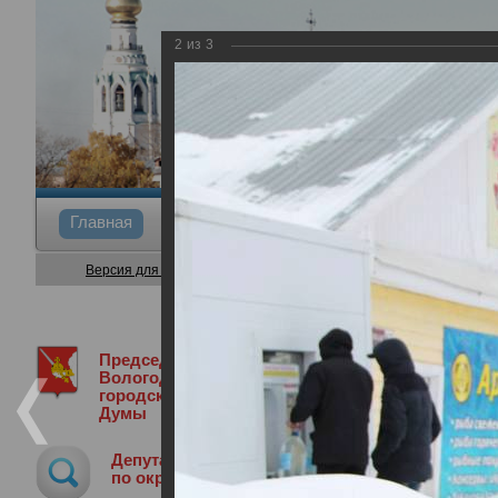
2
из
3
Главная
Общие сведения
Депутаты
Коми
Версия для слабовидящих
Председатель
Председатель Вологодской городской
Вологодской
городской
Думы
Рабочая встреча по вопросу газифик
Депутат
06.03.2019
по округу