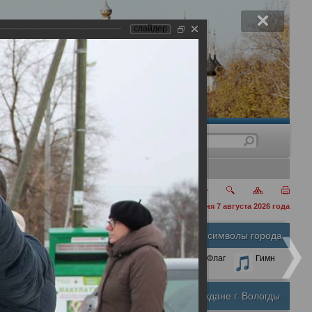
слайдер
нения
сегодня 7 августа 2026 года
ки
Официальные символы города
А
А
Размер шрифта:
А
Герб
Флаг
Гимн
Почетные граждане г. Вологды