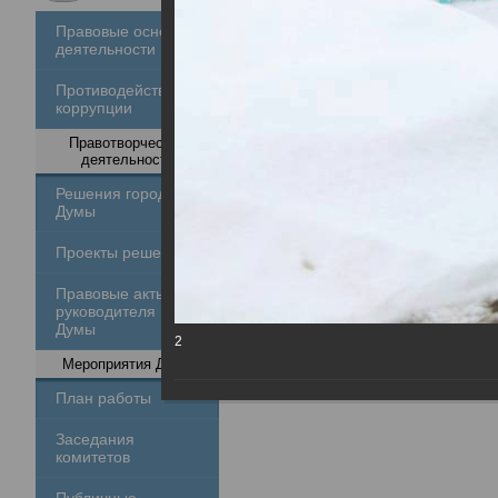
Правовые основы
деятельности
Противодействие
коррупции
Правотворческая
деятельность
Решения городской
Думы
Проекты решений
Правовые акты
руководителя
Думы
2
Мероприятия Думы
План работы
Заседания
комитетов