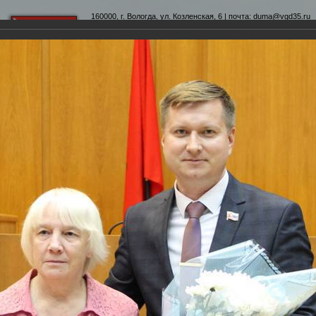
160000, г. Вологда, ул. Козленская, 6 | почта:
duma@vgd35.ru
официальный сайт
www.duma-vologda.ru
теты
График приема
Контакты
Депутатские объеди
 Думы
Фотохроника
Награждение победителей конкурса «Дружный дом - 2019»
Дружный дом - 2019»