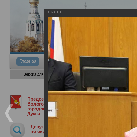
6
из
10
Главная
Общие сведения
Депутаты
Коми
Версия для слабовидящих
Председатель
Председатель Вологодской городской
Вологодской
городской
Думы
Награждение победителей конкурса «
Депутат
03.10.2019
по округу