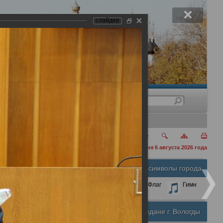
слайдер
нения
сегодня 6 августа 2026 года
Официальные символы города
А
А
Размер шрифта:
А
Герб
Флаг
Гимн
Почетные граждане г. Вологды