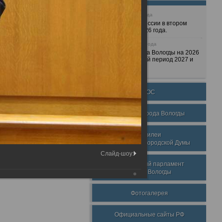
25 июня 2026 года
Очередные сессии в втором
полугодии 2026 года.
7 декабря 2025 года
Бюджет города Вологды на 2026
год и плановый период 2027 и
2028 годов.
ТОС
Награды города Вологды
Юбилеи
Вологодской городской Думы
Слайд-шоу:
Молодежный парламент
города Вологды
Фотогалерея
Официальные сайты РФ