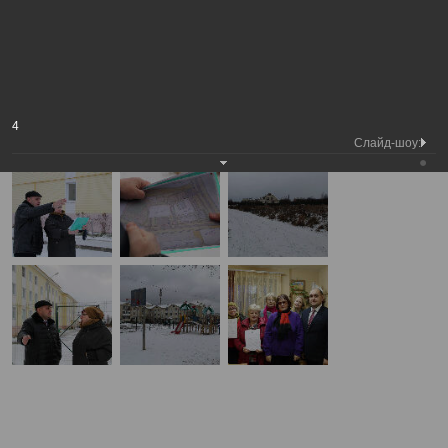
Председатель
Выезд по вопросу
Вологодской городской
Фотохроника
благоустройства микрорайона
Думы
Прилуки
А
А
Размер шрифта:
А
Выезд по вопросу благоустройства микрорайона Прилуки
4
03.12.2019
Слайд-шоу: