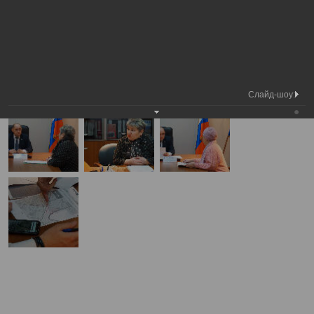
Председатель Вологодской городской
Прием
Фотохроника
Думы
граждан
А
А
Размер шрифта:
А
Прием граждан
21.01.2020
Слайд-шоу: