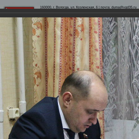
160000, г. Вологда, ул. Козленская, 6 | почта:
duma@vgd35.ru
официальный сайт
www.duma-vologda.ru
теты
График приема
Контакты
Депутатские объеди
 Думы
Фотохроника
Прием граждан в селе Молочное