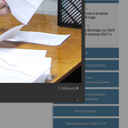
25 июня 2026 года
Очередные сессии в втором
полугодии 2026 года.
7 декабря 2025 года
Бюджет города Вологды на 2026
год и плановый период 2027 и
2028 годов.
ТОС
Награды города Вологды
Юбилеи
Вологодской городской Думы
Слайд-шоу:
Молодежный парламент
города Вологды
Фотогалерея
Официальные сайты РФ