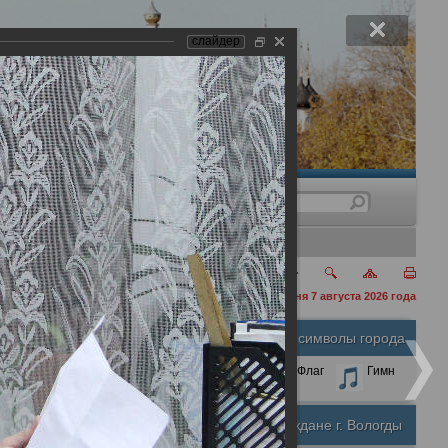
слайдер
нения
сегодня 7 августа 2026 года
Официальные символы города
А
А
Размер шрифта:
А
Герб
Флаг
Гимн
Почетные граждане г. Вологды