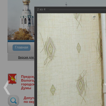
2
из
4
Главная
Общие сведения
Депутаты
Коми
Версия для слабовидящих
Председатель
Председатель Вологодской городской
Вологодской
городской
Думы
Прием граждан в селе Молочное
Депутат
04.12.2019
по округу