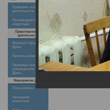
Правовые основы
деятельности
Противодействие
коррупции
Правотворческая
деятельность
Решения городской
Думы
Проекты решений
Правовые акты
руководителя
Думы
Мероприятия Думы
План работы
Заседания
комитетов