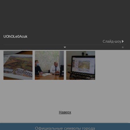
Председатель
Рабочая встреча по обсуждению
Вологодской
Фотохроника
проекта общественного пространства
городской Думы
"Осановская роща"
А
А
Размер шрифта:
А
Рабочая встреча по обсуждению проекта общественного пространства
UOhOLe0Acuk
"Осановская роща"
Слайд-шоу:
19.11.2020
Наверх
Официальные символы города