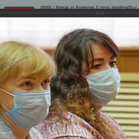
160000, г. Вологда, ул. Козленская, 6 | почта:
duma@vgd35.ru
официальный сайт
www.duma-vologda.ru
теты
График приема
Контакты
Депутатские объеди
 Думы
Фотохроника
Награждение медиков и волонтеров - участников проекта "Шаг
участников проекта "Шаг к здоровью"