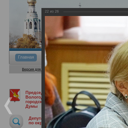
22
из
26
Главная
Общие сведения
Депутаты
Коми
Версия для слабовидящих
Председатель
Председатель Вологодской городской
Вологодской
городской
Думы
Награждение медиков и волонтеров - 
Депутат
07.09.2021
по округу