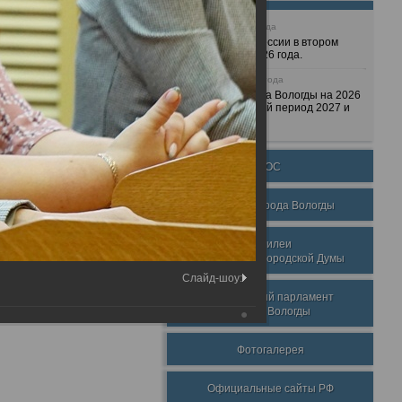
25 июня 2026 года
Очередные сессии в втором
полугодии 2026 года.
7 декабря 2025 года
Бюджет города Вологды на 2026
год и плановый период 2027 и
2028 годов.
ТОС
Награды города Вологды
Юбилеи
Вологодской городской Думы
Слайд-шоу:
Молодежный парламент
города Вологды
Фотогалерея
Официальные сайты РФ