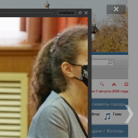
слайдер
нения
сегодня 7 августа 2026 года
 к здоровью"
Официальные символы города
А
А
Размер шрифта:
А
Герб
Флаг
Гимн
Почетные граждане г. Вологды