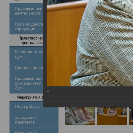
Правовые основы
деятельности
Противодействие
коррупции
Правотворческая
деятельность
Решения городской
Думы
Проекты решений
Правовые акты
руководителя
Думы
9
Мероприятия Думы
План работы
Заседания
комитетов