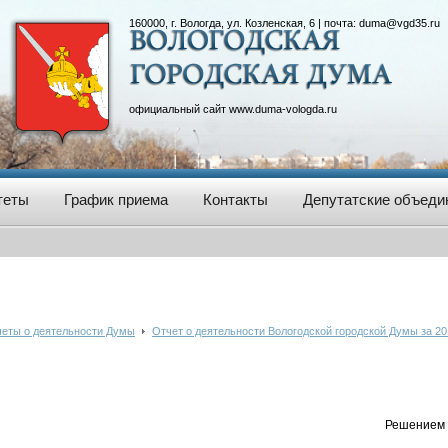
160000, г. Вологда, ул. Козленская, 6 | почта:
duma@vgd35.ru
официальный сайт
www.duma-vologda.ru
теты
График приема
Контакты
Депутатские объеди
еты о деятельности Думы
Отчет о деятельности Вологодской городской Думы за 20
Решением 