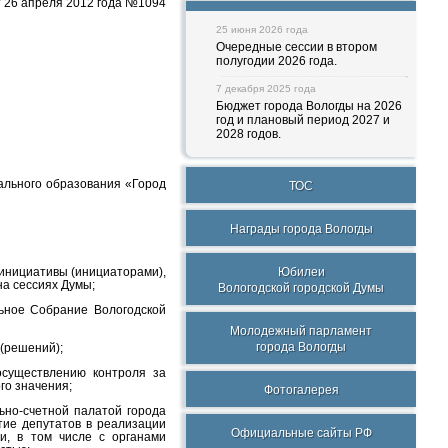
т 26 апреля 2012 года №1094
25 июня 2026 года
Очередные сессии в втором
полугодии 2026 года.
7 декабря 2025 года
Бюджет города Вологды на 2026
год и плановый период 2027 и
2028 годов.
пального образования «Город
ТОС
Награды города Вологды
 инициативы (инициаторами),
Юбилеи
а сессиях Думы;
Вологодской городской Думы
льное Собрание Вологодской
Молодежный парламент
города Вологды
(решений);
осуществлению контроля за
го значения;
Фотогалерея
ьно-счетной палатой города
тие депутатов в реализации
Официальные сайты РФ
и, в том числе с органами