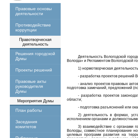
Правовые основы
деятельности
Противодействие
коррупции
Правотворческая
деятельность
Решения городской
Деятельность Вологодской город
Думы
Вологда» и Регламентом Вологодской г
1) нормотворческая деятельность,
Проекты решений
- разработка проектов решений В
Правовые акты
- анализ проектов правовых акт
руководителя
подготовка замечаний, предложений (п
Думы
- разработка проектов законод
области;
Мероприятия Думы
- подготовка разъяснений или о
План работы
2) деятельность в формах, ус
исполнением органами и должностными
Заседания
комитетов
3) взаимодействие с органами г
Вологды, совместное планирование но
целевых программ развития на терри