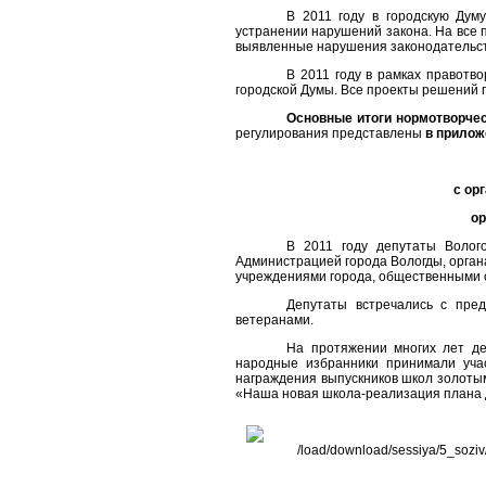
В 2011 году в городскую Дум
устранении нарушений закона. На все 
выявленные нарушения законодательств
В 2011 году в рамках правотв
городской Думы. Все проекты решений
Основные итоги нормотворчес
регулирования представлены
в прилож
с ор
ор
В 2011 году депутаты Волого
Администрацией города Вологды, орган
учреждениями города, общественными 
Депутаты встречались с пред
ветеранами.
На протяжении многих лет д
народные избранники принимали уча
награждения выпускников школ золотым
«Наша новая школа-реализация плана 