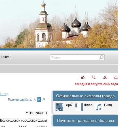
нения
сегодня 8 августа 2026 года
11 год
Официальные символы города
А
А
Размер шрифта:
А
Герб
Флаг
Гимн
УТВЕРЖДЕН
Почетные граждане г. Вологды
Вологодской городской Думы