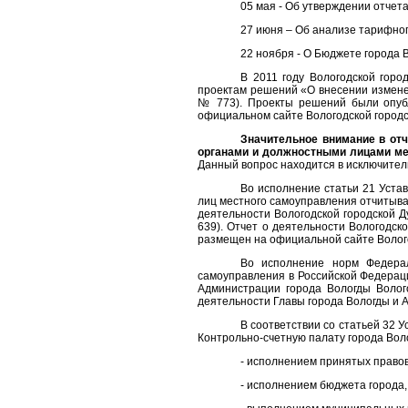
05 мая - Об утверждении отчет
27 июня – Об анализе тарифног
22 ноября - О Бюджете города В
В 2011 году Вологодской гор
проектам решений «О внесении изменен
№ 773). Проекты решений были опубл
официальном сайте Вологодской городс
Значительное внимание
в от
органами и должностными лицами мес
Данный вопрос находится в исключител
Во исполнение статьи 21 Уста
лиц местного самоуправления отчитыва
деятельности Вологодской городской Д
639). Отчет о деятельности Вологодск
размещен на официальной сайте Волог
Во исполнение норм Федера
самоуправления в Российской Федераци
Администрации города Вологды Волог
деятельности Главы города Вологды и А
В соответствии со статьей 32 
Контрольно-счетную палату города Вол
- исполнением принятых правов
- исполнением бюджета города,