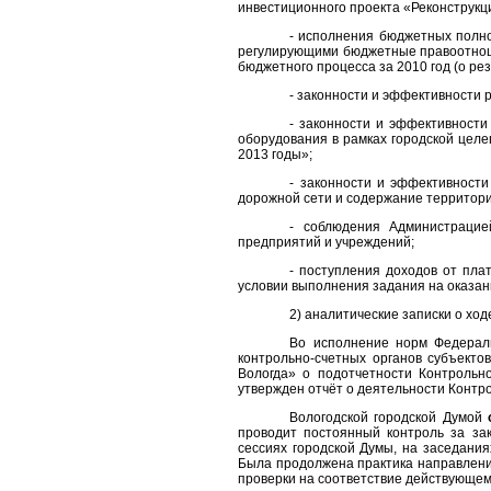
инвестиционного проекта «Реконструкци
- исполнения бюджетных полно
регулирующими бюджетные правоотноше
бюджетного процесса за 2010 год (о р
- законности и эффективности 
- законности и эффективности
оборудования в рамках городской цел
2013 годы»;
- законности и эффективности
дорожной сети и содержание территорий
- соблюдения Администрацие
предприятий и учреждений;
- поступления доходов от пла
условии выполнения задания на оказан
2) аналитические записки о ход
Во исполнение норм Федерал
контрольно-счетных органов субъект
Вологда» о подотчетности Контрольн
утвержден отчёт о деятельности Контро
Вологодской городской Думой
проводит постоянный контроль за за
сессиях городской Думы, на заседания
Была продолжена практика направлени
проверки на соответствие действующем