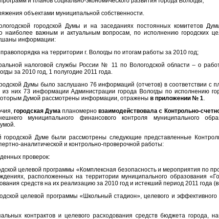
рограмм и планов социально-экономического развития города Вологды;
оряжения объектами муниципальной собственности.
ологодской городской Думы и на заседаниях постоянных комитетов Дум
о наиболее важным и актуальным вопросам, по исполнению городских ц
лушаны информации:
и правопорядка на территории г. Вологды по итогам работы за 2010 год;
альной налоговой службы России № 11 по Вологодской области – о рабо
ды за 2010 год, 1 полугодие 2011 года.
городской Думы было заслушано 76 информаций (отчетов) в соответствии с 
, из них 73 информации Администрации города Вологды по исполнению го
 которым Думой рассмотрены информации, отражены
в приложении № 1
.
очия,
городская Дума
планомерно
взаимодействовала с Контрольно-счетно
ешнего муниципального финансового контроля муниципального обра
умой.
ой городской Думе были рассмотрены следующие представленные Контроль
пертно-аналитической и контрольно-проверочной работы:
еденных проверок:
одской целевой программы «Комплексная безопасность и мероприятия по пр
ждениях, расположенных на территории муниципального образования «Го
ования средств на их реализацию за 2010 год и истекший период 2011 года (
одской целевой программы «Школьный стадион», целевого и эффективного 
пальных контрактов и целевого расходования средств бюджета города, н