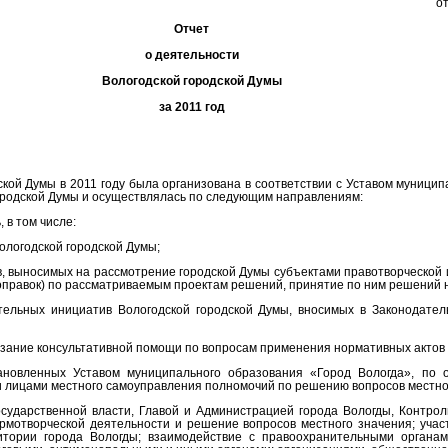
о
Отчет
о деятельности
Вологодской городской Думы
за 2011 год
ской Думы в 2011 году была организована в соответствии с Уставом муници
ородской Думы и осуществлялась по следующим направлениям:
 в том числе:
ологодской городской Думы;
ов, выносимых на рассмотрение городской Думы субъектами правотворческой
оправок) по рассматриваемым проектам решений, принятие по ним решений н
ательных инициатив Вологодской городской Думы, вносимых в Законодате
казание консультативной помощи по вопросам применения нормативных актов 
тановленных Уставом муниципального образования «Город Вологда», по 
 лицами местного самоуправления полномочий по решению вопросов местно
осударственной власти, Главой и Администрацией города Вологды, Контрол
рмотворческой деятельности и решение вопросов местного значения; учас
тории города Вологды; взаимодействие с правоохранительными органам