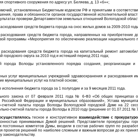
я спортивного сооружения по адресу ул. Беляева, д. 13 «б»«;
мочий, установленных Бюджетным кодексом РФ и принятыми в соответстви
ния, права и обязанности органов государственной исполнительной власти
езультатах проверки Департаментом земельных отношений Вологодской област
расходования средств бюджета города на снос жилых домов за 2009-2010 год
 расходования средств бюджета города, направленных на приобретение д
евой программы «Мероприятия по обеспечению реализации национального п
 расходования средств бюджета города на капитальный ремонт автомобил
 городского округа за 2010 год и истекший период 2011 года;
й города Вологды установленного порядка создания, реорганизации и
тных услуг муниципальных учреждений здравоохранения и расходования и
ие муниципальных услуг на платной основе;
е исполнения бюджета города за 1 полугодие и за 9 месяцев 2011 года.
ьного закона от 07 февраля 2011 года № 6-ФЗ «Об общих принципах о
ов Российской Федерации и муниципальных образований», Устава муницип
о-счетной палаты города Вологды Вологодской городской Думе на 22 сес
льно-счетной палаты города Вологды в 2010 году (решение от 01.07.2011 № 7
осуществлялось
тесное и конструктивное
взаимодействие с прокуратуро
конностью принимаемых Думой решений. Представители прокуратуры горо
х постоянных комитетов Думы, входили в состав рабочих групп по разрабо
я проектов решений по наиболее сложным и важным вопросам до их приняти
у законодательству.