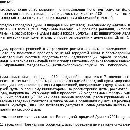
ении №3.
ых актов принято: 85 решений – о награждении Почетной грамотой Волог
о арендной плате за помещения и земельные участки; 108 решений - по 
6 решений о принятии к сведению различных информаций (отчетов).
годской городской Думы и информаций (отчетов), внесённых субъектами 
му в 2011 году (в 2010 году было внесено 324 проектов решений, информа
лены на рассмотрение Думы Главой города Вологды и их инициатором явл
ены постоянными комитетами, 5 проектов решений - депутатами Думы, 5
 Думу проекты решений и информации рассматривались на заседаниях п
абота по подготовке проектов решений городской Думы к рассмотрени
обязательным участием представителей Администрации города Вологды, 
логды и в тесном взаимодействии с представителями органов государственно
ов, Управления федеральной антимонопольной службы по Вологодской 
ными комитетами проведено 160 заседаний, в том числе 7 совместных 
росов, в том числе: проекты решений Вологодской городской Думы, информ
ий Думы, обращения граждан и организаций, поступившие в Думу. Комитета
одской Думы, внесенному инициаторами на рассмотрение Думы, рассмотре
 Думу, направлено 129 обращений и предложений в адрес Главы города и Ад
сти, иных организаций. По наиболее важным вопросам, рассматриваемым на
ездные заседания комитетов, а также рабочие совещания с участием руково
вания, культуры, ЖКХ, что позволяло депутатам более детально вникать
шений на сессиях Думы.
ельности постоянных комитетов Вологодской городской Думы за 2011 год п
о 11 заседаний Президиума городской Думы. Проведены депутатские слушани