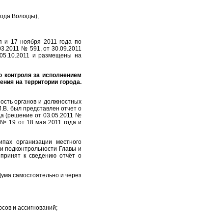
ода Вологды);
 и 17 ноября 2011 года по
3.2011 № 591, от 30.09.2011
05.10.2011 и размещены на
ю контроля за исполнением
ния на территории города.
ость органов и должностных
В. был представлен отчет о
да (решение от 03.05.2011 №
 № 19 от 18 мая 2011 года и
пах организации местного
и подконтрольности Главы и
принят к сведению отчёт о
Дума самостоятельно и через
сов и ассигнований;