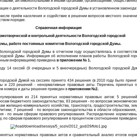
оговыми, антимонопольными и иными органами; организациями, общественно
ации о деятельности Вологодской городской Думы в установленном законода
м числе приём населения и содействие в решении вопросов местного значе
ством порядке.
Справочная информация
рмотворческой и контрольной деятельности Вологодской городской
умы, работе постоянных комитетов Вологодской городской Думы.
Вологодской городской Думы в отчетном году осуществлялась в соответст
одской Думы. Информация об исполнении планов работы Вологодской горо
енным информациям) приведена
в приложении № 1.
оду 14 сессий (9 очередных и 5 внеочередных) Вологодской городской Д
 городской Думой на сессиях принято 434 решения (в 2010 году было приня
ы и 220 решений - ненормативные правовые акты. Перечень принятых го
ем номера и даты решения приведен в
приложении №2.
егулирования из 214 принятых нормативных правовых актов: 5 решений
просам бюджетного законодательства; 83 решения - по вопросам экономическ
сам жилищно-коммунального хозяйства, транспорта, градостроительства, зем
итики; 7 решений - по вопросам законодательства в области образования,
я - по иным сферам правового регулирования. Распределение нормативны
ду, по сферам правового регулирования в процентном соотношении приведено
инятых нормативных правовых актов и сравнительный анализ итогов норм