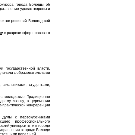
окурора города Вологды об
едставление удовлетворены и
оектов решений Вологодской
оду
в разрезе сфер правового
и государственной власти,
удничали с образовательными
 школьниками, студентами,
 с молодежью. Традиционно
днему звонку, в церемонии
о-практической конференции
 Думы с первокурсниками
ысшего профессионального
ский университет» в городе
управления в городе Вологде
 стоящими перед ней.