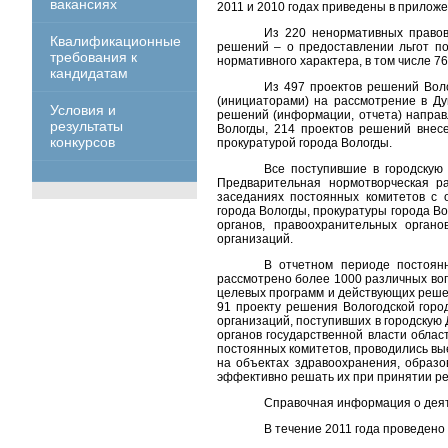
вакансиях
2011 и 2010 годах приведены в прилож
Из 220 ненормативных правов
Квалификационные
решений – о предоставлении льгот п
требования к
нормативного характера, в том числе 7
кандидатам
Из 497 проектов решений Воло
(инициаторами) на рассмотрение в Ду
Условия и
решений (информации, отчета) направ
результаты
Вологды, 214 проектов решений внес
конкурсов
прокуратурой города Вологды.
Все поступившие в городскую
Предварительная нормотворческая р
заседаниях постоянных комитетов с 
города Вологды, прокуратуры города Во
органов, правоохранительных орган
организаций.
В отчетном периоде постоян
рассмотрено более 1000 различных воп
целевых программ и действующих решен
91 проекту решения Вологодской гор
организаций, поступивших в городскую
органов государственной власти обла
постоянных комитетов, проводились вы
на объектах здравоохранения, образо
эффективно решать их при принятии ре
Справочная информация о деят
В течение 2011 года проведен