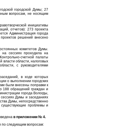
одской городской Думы; 27
иным вопросам, не носящим
правотворческой инициативы
ций, отчетов): 273 проекта
яется Администрация города
 проектов решений внесено
остоянных комитетов Думы.
ю на сессиях проходила на
Контрольно-счетной палаты
й власти области, налоговых
области, с руководителями
заседаний, в ходе которых
ации о выполнении городских
ми были внесены поправки к
но 188 обращений граждан и
министрации города Вологды,
 сессиях Думы и заседаниях
дства Думы, непосредственно
 в существующие проблемы и
риведена
в приложении № 4.
я по следующим вопросам: