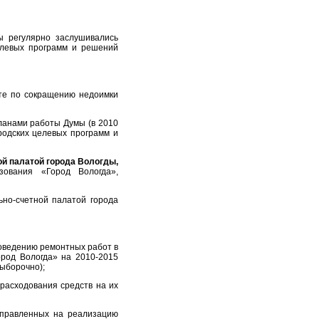
ы регулярно заслушивались
елевых программ и решений
те по сокращению недоимки
планами работы Думы (в 2010
родских целевых программ и
й палатой города Вологды,
зования «Город Вологда»,
но-счетной палатой города
оведению ремонтных работ в
род Вологда» на 2010-2015
выборочно);
расходования средств на их
аправленных на реализацию