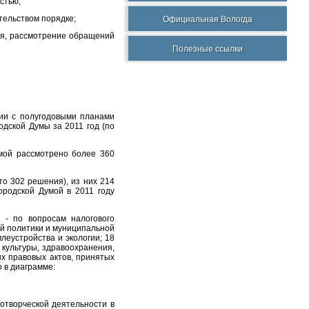
стью;
тельством порядке;
Официальная Вологда
ния, рассмотрение обращений
Полезные ссылки
вии с полугодовыми планами
дской Думы за 2011 год (по
умой рассмотрено более 360
то 302 решения), из них 214
родской Думой в 2011 году
 - по вопросам налогового
ой политики и муниципальной
леустройства и экологии; 18
 культуры, здравоохранения,
х правовых актов, принятых
 в диаграмме:
отворческой деятельности в