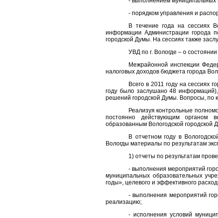
- выполнением муниципальных п
- порядком управления и расп
В течение года на сессиях В
информации Администрации города п
городской Думы. На сессиях также зас
УВД по г. Вологде – о состояни
Межрайонной инспекции Федер
налоговых доходов бюджета города Волог
Всего в 2011 году на сессиях 
году было заслушано 48 информаций)
решений городской Думы. Вопросы, по
Реализуя контрольные полном
постоянно действующим органом вн
образованным Вологодской городской Д
В отчетном году в Вологодск
Вологды материалы по результатам экс
1) отчеты по результатам пров
- выполнения мероприятий гор
муниципальных образовательных учре
годы», целевого и эффективного расход
- выполнения мероприятий гор
реализацию;
- исполнения условий муници