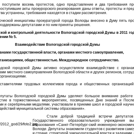
у поступили восемь протестов, одно представление и два требования пр
поступившие акты прокурорского реагирования даны ответы, протесты и пр
а устранены, требования находятся в стадии рассмотрения.
орческой инициативы прокуратурой города Вологды внесено в Думу пять пр
 поддержаны депутатами и по ним приняты решения.
кой и контрольной деятельности Вологодской городской Думы в 2011 г
ении № 5.
Взаимодействие Вологодской городской Думы
ганами государственной власти, органами местного самоуправления,
ганизациями, общественностью. Международное сотрудничество.
дской городской Думы активно осуществляли взаимодействие с органам
ами местного самоуправления Вологодской области и других регионов, сотр
организациями.
ставителями трудовых коллективов города и общественных организаций,
епутаты Вологодской городской Думы уделяют большое внимание работе
стие в торжественных мероприятиях, посвященных Дню знаний и После
и и серебряными медалями, участвовали в приемке школ и городской научн
действий муниципальной системы образования».
Стали доброй традицией встречи депутатов
Государственного образовательного учреждения в
образования «Санкт-Петербург-ский инженерно-экономиче
Вологде. Депутаты знакомили студентов с развитием само
и стране, структурой законодательной власти и задачами,