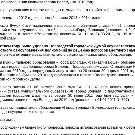
а об исполнении бюджета города Вологды за 2010 год;
о регулирования в сфере жилищно-коммунального хозяйства (на примере гор
ологды на 2012 год и плановый период 2013 и 2014 годов.
одской Думой были назначены и проведены публичные слушания 21 апреля
ий в Устав муниципального образования «Город Вологда» (решения от 24.0
икованы в газете «Вологодские новости» № 11 от 24.03.2011, № 39 от 
кой Думы.
четном году было уделено Вологодской городской Думой осуществлени
тного самоуправления полномочий по решению вопросов местного значе
ьной компетенции представительного органа муниципального образования.
ва муниципального образования «Город Вологда», устанавливающей обязанн
ться перед населением города Вологды, Председателем Думы Степановым И.
умы за 2010 год, утвержденный депутатами на 20 сессии 20 апреля 2011 го
ой городской Думы за 2010 год опубликован в газете «Вологодские новости»
одской городской Думы.
льного закона от 06 октября 2003 года № 131-ФЗ «Об общих принци
и», Устава муниципального образования «Город Вологда» о подотчетности 
одской городской Думе на 22 сессии 30 июня 2011 года был заслушан и 
дминистрации города Вологды за 2010 год (решение от 01.07.2011 № 707).
Устава муниципального образования «Город Вологда» Вологодская городская 
огды осуществляла контроль за:
ых актов;
 соблюдением бюджетного процесса, порядка использования кредитных ресур