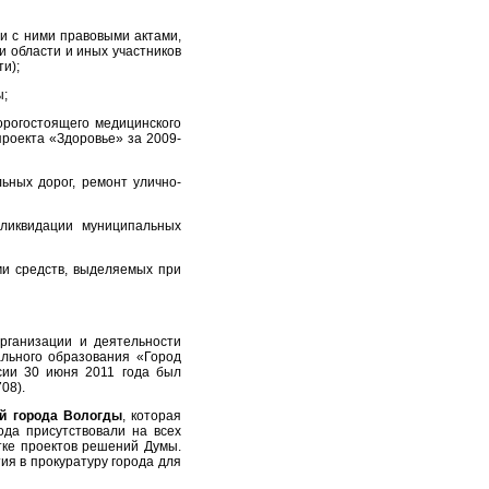
и с ними правовыми актами,
 области и иных участников
и);
ы;
орогостоящего медицинского
роекта «Здоровье» за 2009-
ьных дорог, ремонт улично-
 ликвидации муниципальных
ми средств, выделяемых при
рганизации и деятельности
ального образования «Город
сии 30 июня 2011 года был
08).
й города Вологды
, которая
да присутствовали на всех
тке проектов решений Думы.
я в прокуратуру города для