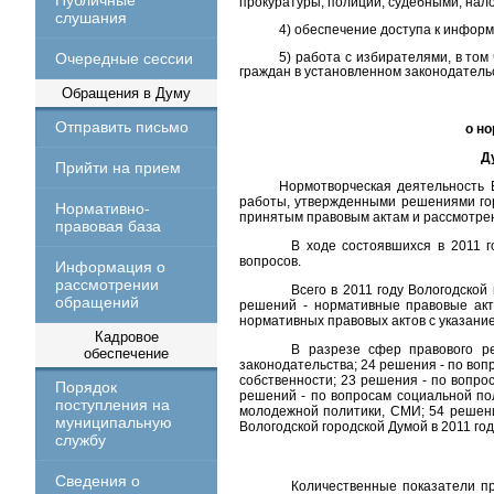
Публичные
прокуратуры, полиции, судебными, нал
слушания
4) обеспечение доступа к информ
Очередные сессии
5) работа с избирателями, в то
граждан в установленном законодатель
Обращения в Думу
Отправить письмо
о но
Д
Прийти на прием
Нормотворческая деятельность 
работы, утвержденными решениями гор
Нормативно-
принятым правовым актам и рассмотр
правовая база
В ходе состоявшихся в 2011 г
вопросов.
Информация о
рассмотрении
Всего в 2011 году Вологодской
обращений
решений - нормативные правовые акт
нормативных правовых актов с указани
Кадровое
В разрезе сфер правового р
обеспечение
законодательства; 24 решения - по во
собственности; 23 решения - по вопро
Порядок
решений - по вопросам социальной пол
поступления на
молодежной политики, СМИ; 54 решени
муниципальную
Вологодской городской Думой в 2011 го
службу
Сведения о
Количественные показатели пр