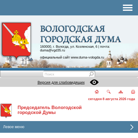
Комитеты
График приема
Контакты
Депутатские объединения
160000, г. Вологда, ул. Козленская, 6 | почта:
duma@vgd35.ru
официальный сайт
www.duma-vologda.ru
Версия для слабовидящих
сегодня 8 августа 2026 года
Председатель Вологодской
городской Думы
Левое меню