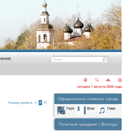
нения
сегодня 7 августа 2026 года
Официальные символы города
А
А
Размер шрифта:
А
Герб
Флаг
Гимн
Почетные граждане г. Вологды