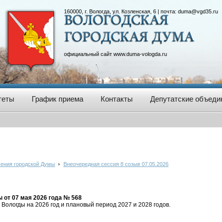
160000, г. Вологда, ул. Козленская, 6 | почта:
duma@vgd35.ru
официальный сайт
www.duma-vologda.ru
теты
График приема
Контакты
Депутатские объеди
ения городской Думы
Внеочередная сессия 8 созыв 07.05.2026
от 07 мая 2026 года № 568
Вологды на 2026 год и плановый период 2027 и 2028 годов.