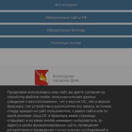
Фотогалерея
Официальные сайты РФ
Официальная Вологда
Полезные ссылки
Вологодская
городская Дума
Продолжая использовать наш сайт, вы даете согласие на
Главная
обработку файлов cookie, пользовательских данных
Общие сведения
(сведения о местоположении; тип и версия ОС; тип и версия
браузера; тип устройства и разрешение его экрана; источник,
Депутаты
откуда пришел на сайт пользователь; с какого сайта или по
Комитеты
какой рекламе; язык ОС и браузера; какие страницы
График приема
открывает и на какие кнопки нажимает пользователь; ip-
Контакты
адрес) в целях функционирования сайта, проведения
Депутатские объединения
ретаргетинга и проведения статистических исследований и