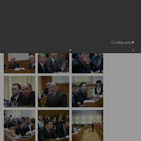
Медиа библиотека
Фотогалерея
1 Сессия V созыв
А
А
Размер шрифта:
А
1 Сессия V созыв
23.04.2009
Слайд-шоу: