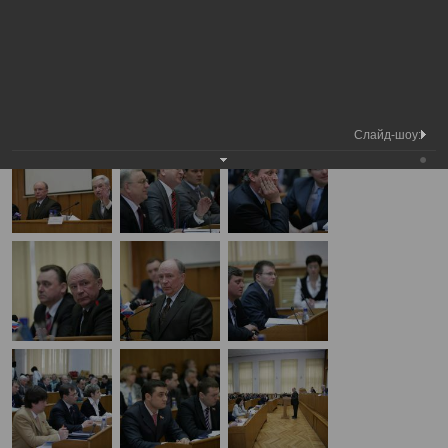
Медиа библиотека
Фотогалерея
1 Сессия V созыв
А
А
Размер шрифта:
А
1 Сессия V созыв
23.04.2009
Слайд-шоу: