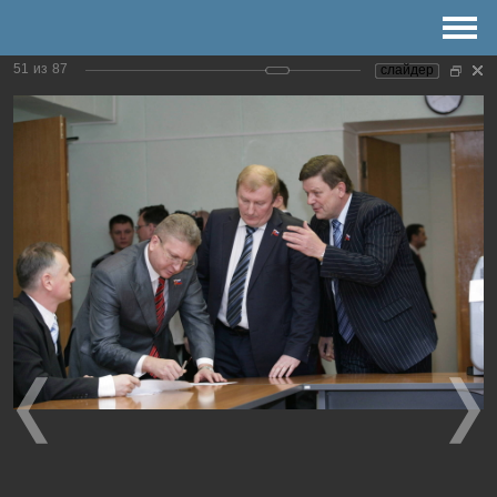
Комитеты
51
из
87
слайдер
График приема
Контакты
Депутатские объединения
160000, г. Вологда, ул. Козленская, 6 | почта:
duma@vgd35.ru
официальный сайт
www.duma-vologda.ru
Версия для слабовидящих
сегодня 6 августа 2026 года
Председатель Вологодской
городской Думы
Левое меню