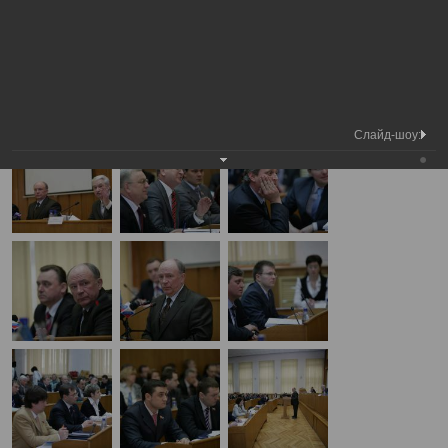
Медиа библиотека
Фотогалерея
1 Сессия V созыв
А
А
Размер шрифта:
А
1 Сессия V созыв
23.04.2009
Слайд-шоу: