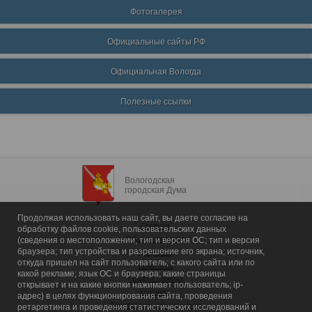
Фотогалерея
Официальные сайты РФ
Официальная Вологда
Полезные ссылки
Вологодская
городская Дума
Продолжая использовать наш сайт, вы даете согласие на
Главная
обработку файлов cookie, пользовательских данных
Общие сведения
(сведения о местоположении; тип и версия ОС; тип и версия
браузера; тип устройства и разрешение его экрана; источник,
Депутаты
откуда пришел на сайт пользователь; с какого сайта или по
Комитеты
какой рекламе; язык ОС и браузера; какие страницы
График приема
открывает и на какие кнопки нажимает пользователь; ip-
Контакты
адрес) в целях функционирования сайта, проведения
Депутатские объединения
ретаргетинга и проведения статистических исследований и