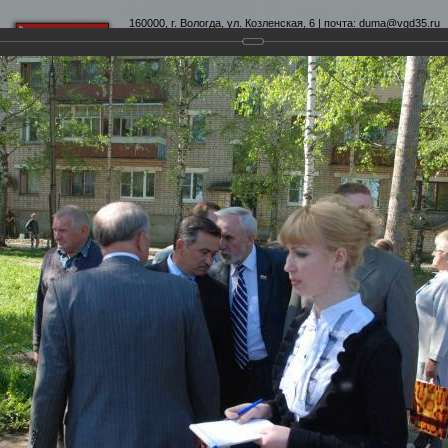
160000, г. Вологда, ул. Козленская, 6 | почта:
duma@vgd35.ru
официальный сайт
www.duma-vologda.ru
теты
График приема
Контакты
Депутатские объеди
ыезд Губернатора во дворы