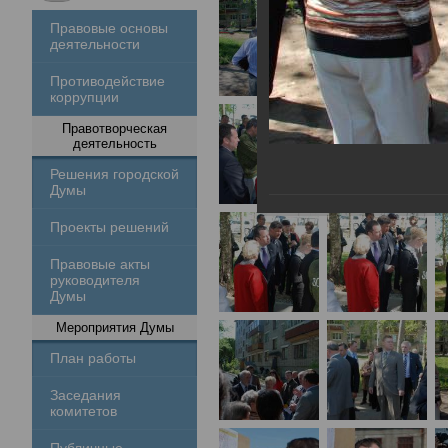
Правовые основы
деятельности
Противодействие
коррупции
Правотворческая
деятельность
Решения городской
Думы
Проекты решений
Правовые акты
руководителя
Думы
Мероприятия Думы
План работы
Заседания
комитетов