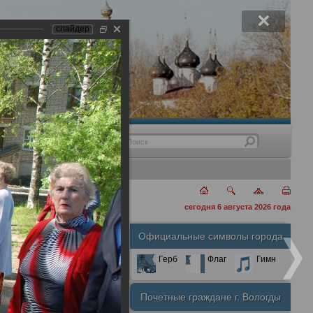
слайдер
нения
сегодня 6 августа 2026 года
Официальные символы города
А
А
Размер шрифта:
А
Герб
Флаг
Гимн
Почетные граждане г. Вологды