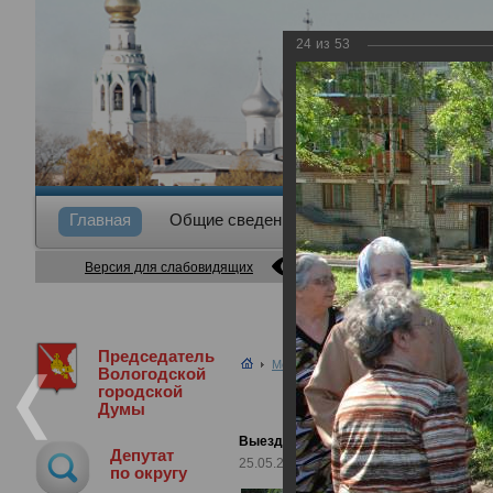
24
из
53
Главная
Общие сведения
Депутаты
Коми
Версия для слабовидящих
Председатель
Медиа библиотека
Фотогалерея
В
Вологодской
городской
Думы
Выезд Губернатора во дворы
Депутат
25.05.2011
по округу