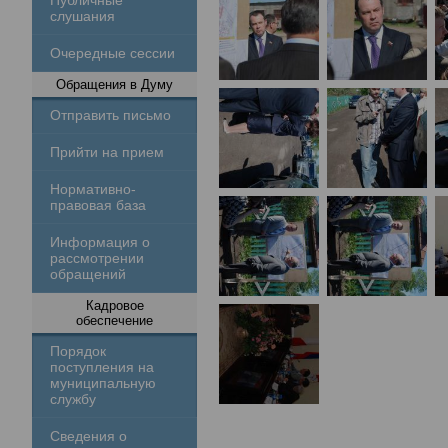
Публичные
слушания
Очередные сессии
Обращения в Думу
Отправить письмо
Прийти на прием
Нормативно-
правовая база
Информация о
рассмотрении
обращений
Кадровое
обеспечение
Порядок
поступления на
муниципальную
службу
Сведения о