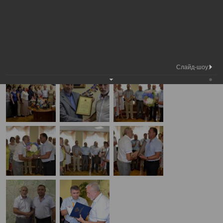
Медиа
Юбилей Председателя Вологодской
Фотогалерея
библиотека
городской Думы Игоря Степанова
А
А
Размер шрифта:
А
Юбилей Председателя Вологодской городской Думы Игоря Степанова
13.07.2012
Слайд-шоу: