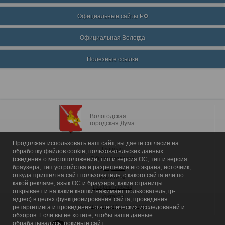
Официальные сайты РФ
Официальная Вологда
Полезные ссылки
Вологодская
городская Дума
Продолжая использовать наш сайт, вы даете согласие на
Главная
обработку файлов cookie, пользовательских данных
Общие сведения
(сведения о местоположении; тип и версия ОС; тип и версия
браузера; тип устройства и разрешение его экрана; источник,
Депутаты
откуда пришел на сайт пользователь; с какого сайта или по
Комитеты
какой рекламе; язык ОС и браузера; какие страницы
График приема
открывает и на какие кнопки нажимает пользователь; ip-
Контакты
адрес) в целях функционирования сайта, проведения
Депутатские объединения
ретаргетинга и проведения статистических исследований и
обзоров. Если вы не хотите, чтобы ваши данные
обрабатывались, покиньте сайт