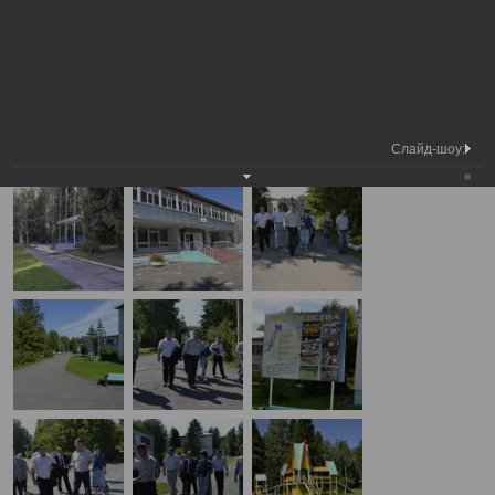
Медиа
Выездное заседание комитета по социальной
Фотогалерея
библиотека
политике в МАУ СОК Изумруд
А
А
Размер шрифта:
А
Выездное заседание комитета по социальной политике в МАУ СОК
Изумруд
Слайд-шоу:
08.08.2013