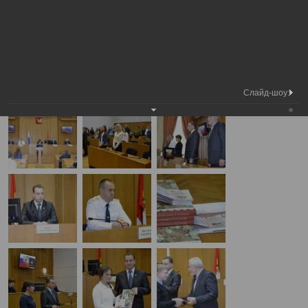
Медиа
Торжественное вручение паспортов юным
Фотогалерея
библиотека
вологжанам
А
А
Размер шрифта:
А
Торжественное вручение паспортов юным вологжанам
01.10.2013
Слайд-шоу: