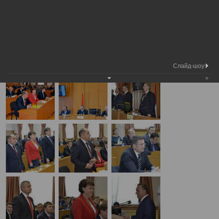
Медиа
1 сессия Вологодской городской Думы VI
Фотогалерея
библиотека
созыва
А
А
Размер шрифта:
А
1 сессия Вологодской городской Думы VI созыва
22.09.2014
Слайд-шоу: