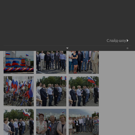
Медиа
День Государственного флага Российской
Фотогалерея
библиотека
Федерации
А
А
Размер шрифта:
А
День Государственного флага Российской Федерации
22.08.2014
Слайд-шоу: