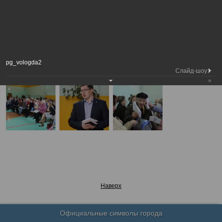
Медиа
Предварительное голосование «ЕДИНОЙ
Фотогалерея
библиотека
РОССИИ» в 27-ом округе Вологды
А
А
Размер шрифта:
А
Предварительное голосование «ЕДИНОЙ РОССИИ» в 27-ом округе
Вологды
pg_vologda2
05.06.2017
Слайд-шоу:
Наверх
Официальные символы города