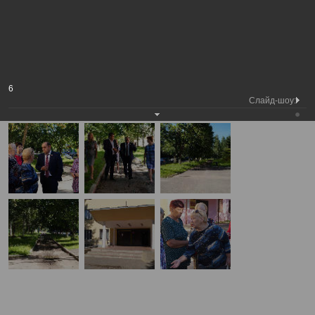
Рабочий выезд Главы города Вологды в
Медиа
Фотогалерея
рамках проекта "Городская среда" в село
библиотека
Молочное
А
А
Размер шрифта:
А
Рабочий выезд Главы города Вологды в рамках проекта "Городская
6
среда" в село Молочное
Слайд-шоу:
17.08.2017