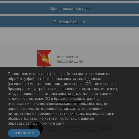
Официальная Вологда
Полезные ссылки
Вологодская
городская Дума
Продолжая использовать наш сайт, вы даете согласие на
Главная
обработку файлов cookie, пользовательских данных
Общие сведения
(сведения о местоположении; тип и версия ОС; тип и версия
браузера; тип устройства и разрешение его экрана; источник,
Депутаты
откуда пришел на сайт пользователь; с какого сайта или по
Комитеты
какой рекламе; язык ОС и браузера; какие страницы
График приема
открывает и на какие кнопки нажимает пользователь; ip-
Контакты
адрес) в целях функционирования сайта, проведения
Депутатские объединения
ретаргетинга и проведения статистических исследований и
обзоров. Если вы не хотите, чтобы ваши данные
обрабатывались, покиньте сайт
Разработка и техническая поддержка -
AKATAN
Работает на «
1С-Битрикс: Управление сайтом
»
СОГЛАСЕН