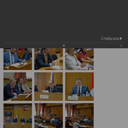
Медиа
36-я сессия Вологодской городской
Фотогалерея
библиотека
Думы
А
А
Размер шрифта:
А
36-я сессия Вологодской городской Думы
24.05.2018
Слайд-шоу: