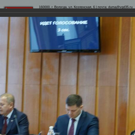
160000, г. Вологда, ул. Козленская, 6 | почта:
duma@vgd35.ru
официальный сайт
www.duma-vologda.ru
теты
График приема
Контакты
Депутатские объеди
-я сессия Вологодской городской Думы
умы