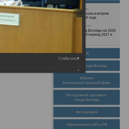
25 июня 2026 года
Очередные сессии в втором
полугодии 2026 года.
7 декабря 2025 года
Бюджет города Вологды на 2026
год и плановый период 2027 и
2028 годов.
ТОС
Слайд-шоу:
Награды города Вологды
Юбилеи
Вологодской городской Думы
Молодежный парламент
города Вологды
Фотогалерея
Официальные сайты РФ