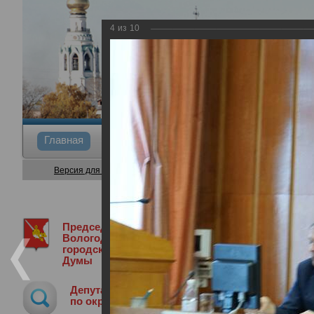
4
из
10
Главная
Общие сведения
Депутаты
Коми
Версия для слабовидящих
Председатель
Медиа библиотека
Фотогалерея
6
Вологодской
городской
Думы
6-я сессия Вологодской городской Д
Депутат
26.03.2020
по округу