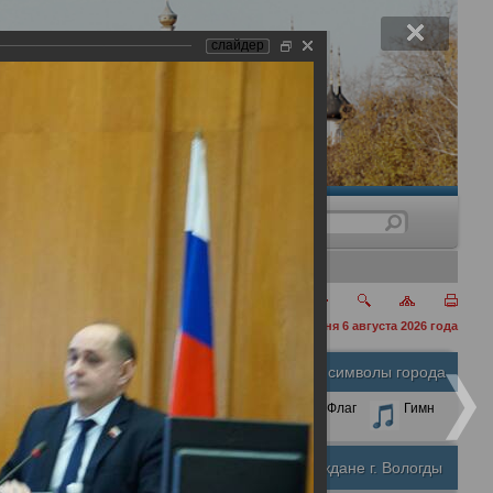
слайдер
нения
сегодня 6 августа 2026 года
Официальные символы города
А
А
Размер шрифта:
А
Герб
Флаг
Гимн
Почетные граждане г. Вологды