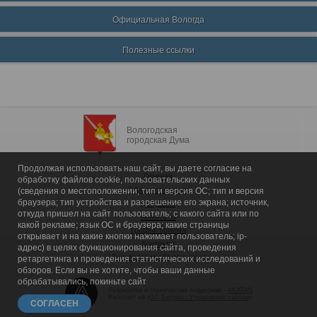
Официальная Вологда
Полезные ссылки
Вологодская
городская Дума
Продолжая использовать наш сайт, вы даете согласие на
Главная
обработку файлов cookie, пользовательских данных
Общие сведения
(сведения о местоположении; тип и версия ОС; тип и версия
браузера; тип устройства и разрешение его экрана; источник,
Депутаты
откуда пришел на сайт пользователь; с какого сайта или по
Комитеты
какой рекламе; язык ОС и браузера; какие страницы
График приема
открывает и на какие кнопки нажимает пользователь; ip-
Контакты
адрес) в целях функционирования сайта, проведения
Депутатские объединения
ретаргетинга и проведения статистических исследований и
обзоров. Если вы не хотите, чтобы ваши данные
обрабатывались, покиньте сайт
Разработка и техническая поддержка -
AKATAN
Работает на «
1С-Битрикс: Управление сайтом
»
СОГЛАСЕН