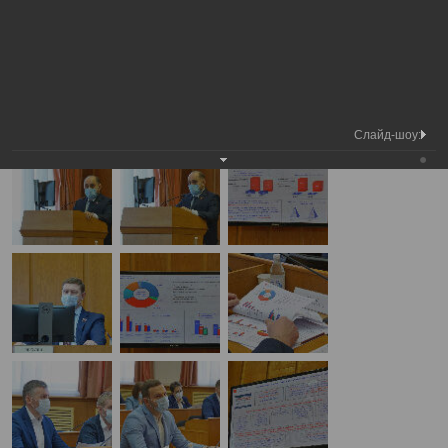
Медиа
15-я сессия Вологодской городской
Фотогалерея
библиотека
Думы
А
А
Размер шрифта:
А
15-я сессия Вологодской городской Думы
25.03.2021
Слайд-шоу: