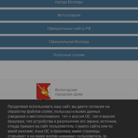
города Вологды
Фотогалерея
Официальные сайты РФ
Официальная Вологда
Полезные ссылки
Вологодская
городская Дума
Продолжая использовать наш сайт, вы даете согласие на
Главная
обработку файлов cookie, пользовательских данных
Общие сведения
(сведения о местоположении; тип и версия ОС; тип и версия
браузера; тип устройства и разрешение его экрана; источник,
Депутаты
откуда пришел на сайт пользователь; с какого сайта или по
Комитеты
какой рекламе; язык ОС и браузера; какие страницы
График приема
открывает и на какие кнопки нажимает пользователь; ip-