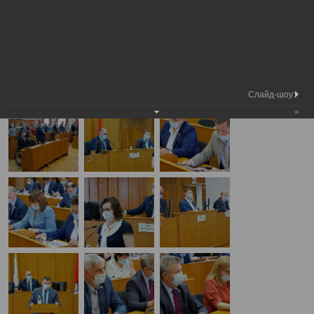
Медиа
17-я сессия Вологодской городской
Фотогалерея
библиотека
Думы
А
А
Размер шрифта:
А
17-я сессия Вологодской городской Думы
27.05.2021
Слайд-шоу: