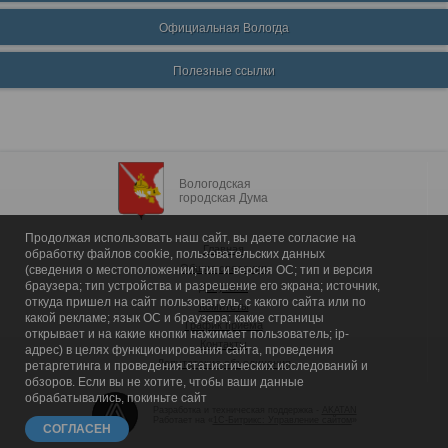
Официальная Вологда
Полезные ссылки
Вологодская
городская Дума
Продолжая использовать наш сайт, вы даете согласие на
Главная
обработку файлов cookie, пользовательских данных
Общие сведения
(сведения о местоположении; тип и версия ОС; тип и версия
браузера; тип устройства и разрешение его экрана; источник,
Депутаты
откуда пришел на сайт пользователь; с какого сайта или по
Комитеты
какой рекламе; язык ОС и браузера; какие страницы
График приема
открывает и на какие кнопки нажимает пользователь; ip-
Контакты
адрес) в целях функционирования сайта, проведения
Депутатские объединения
ретаргетинга и проведения статистических исследований и
обзоров. Если вы не хотите, чтобы ваши данные
обрабатывались, покиньте сайт
Разработка и техническая поддержка -
AKATAN
Работает на «
1С-Битрикс: Управление сайтом
»
СОГЛАСЕН