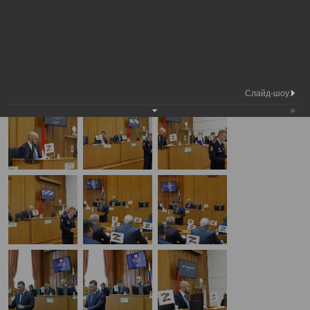
Медиа
37-я сессия Вологодской городской
Фотогалерея
библиотека
Думы
А
А
Размер шрифта:
А
37-я сессия Вологодской городской Думы
21.09.2023
Слайд-шоу: