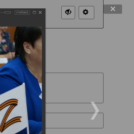
слайдер
нтакты