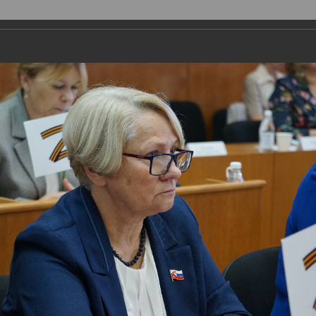
ая организация
Депутаты
Комитеты
График приема
Ко
Поиск
Авторизоваться
Обычная версия