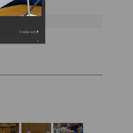
городской Думы
Слайд-шоу: