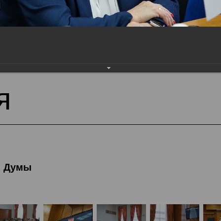
тека
Фотогалерея
1-я сессия Вологодской 
я
й Думы