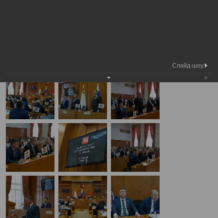
Медиа
1-я сессия Вологодской городской
Фотогалерея
библиотека
Думы
А
А
Размер шрифта:
А
1-я сессия Вологодской городской Думы
19.09.2024
Слайд-шоу: