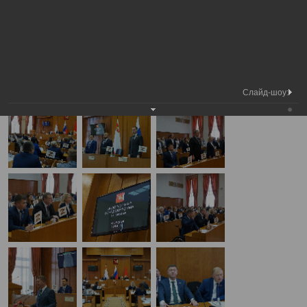
Медиа
1-я сессия Вологодской городской
Фотогалерея
библиотека
Думы
А
А
Размер шрифта:
А
1-я сессия Вологодской городской Думы
19.09.2024
Слайд-шоу: