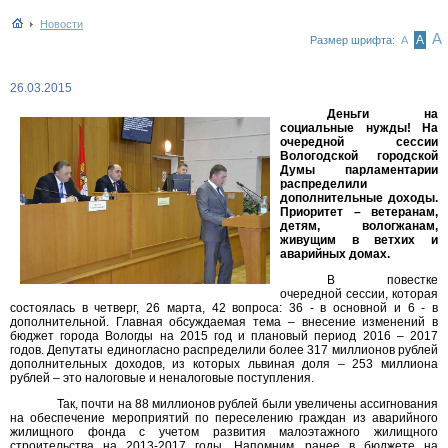
Новости
А
А
Размер шрифта:
А
26.03.2015
Деньги на
социальные нужды! На
очередной сессии
Вологодской городской
Думы парламентарии
распределили
дополнительные доходы.
Приоритет – ветеранам,
детям, вологжанам,
живущим в ветхих и
аварийных домах.
В повестке
очередной сессии, которая
состоялась в четверг, 26 марта, 42 вопроса: 36 - в основной и 6 - в
дополнительной. Главная обсуждаемая тема – внесение изменений в
бюджет города Вологды на 2015 год и плановый период 2016 – 2017
годов. Депутаты единогласно распределили более 317 миллионов рублей
дополнительных доходов, из которых львиная доля – 253 миллиона
рублей – это налоговые и неналоговые поступления.
Так, почти на 88 миллионов рублей были увеличены ассигнования
на обеспечение мероприятий по переселению граждан из аварийного
жилищного фонда с учетом развития малоэтажного жилищного
строительства на 2013-2017 годы. Напомним, ранее в бюджете на