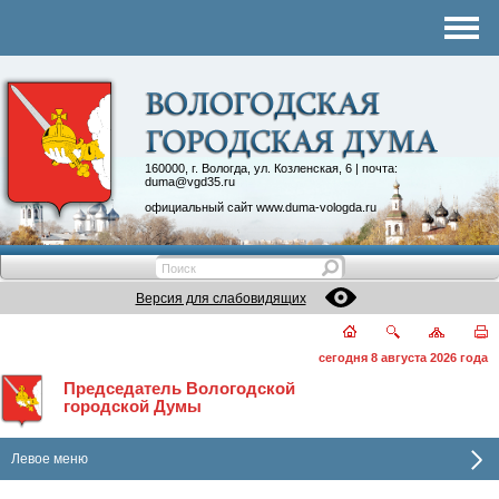
Комитеты
График приема
Контакты
Депутатские объединения
160000, г. Вологда, ул. Козленская, 6 | почта:
duma@vgd35.ru
официальный сайт
www.duma-vologda.ru
Версия для слабовидящих
сегодня 8 августа 2026 года
Председатель Вологодской
городской Думы
Левое меню