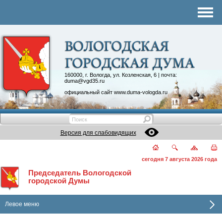
Комитеты
График приема
Контакты
Депутатские объединения
160000, г. Вологда, ул. Козленская, 6 | почта:
duma@vgd35.ru
официальный сайт
www.duma-vologda.ru
Версия для слабовидящих
сегодня 7 августа 2026 года
Председатель Вологодской
городской Думы
Левое меню