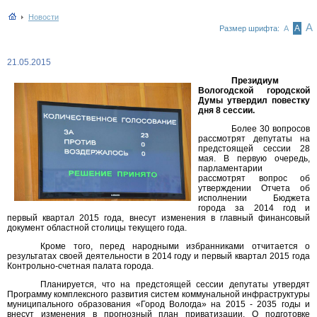
Новости
А
А
Размер шрифта:
А
21.05.2015
Президиум
Вологодской городской
Думы утвердил повестку
дня 8 сессии.
Более 30 вопросов
рассмотрят депутаты на
предстоящей сессии 28
мая. В первую очередь,
парламентарии
рассмотрят вопрос об
утверждении Отчета об
исполнении Бюджета
города за 2014 год и
первый квартал 2015 года, внесут изменения в главный финансовый
документ областной столицы текущего года.
Кроме того, перед народными избранниками отчитается о
результатах своей деятельности в 2014 году и первый квартал 2015 года
Контрольно-счетная палата города.
Планируется, что на предстоящей сессии депутаты утвердят
Программу комплексного развития систем коммунальной инфраструктуры
муниципального образования «Город Вологда» на 2015 - 2035 годы и
внесут изменения в прогнозный план приватизации. О подготовке