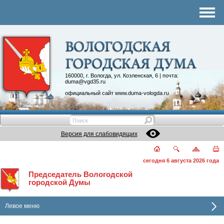
Комитеты
График приема
Контакты
Депутатские объединения
160000, г. Вологда, ул. Козленская, 6 | почта:
duma@vgd35.ru
официальный сайт
www.duma-vologda.ru
Версия для слабовидящих
сегодня 6 августа 2026 года
Председатель Вологодской
городской Думы
Левое меню