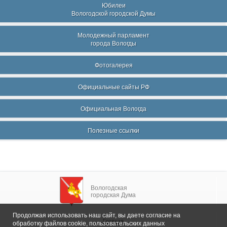
Юбилеи
Вологодской городской Думы
Молодежный парламент
города Вологды
Фотогалерея
Официальные сайты РФ
Официальная Вологда
Полезные ссылки
Вологодская
городская Дума
Продолжая использовать наш сайт, вы даете согласие на
Главная
обработку файлов cookie, пользовательских данных