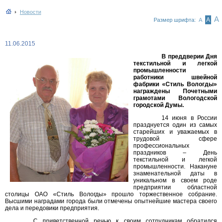
Новости
А
А
Размер шрифта:
А
11.06.2015
В преддверии Дня
текстильной и легкой
промышленности
работники швейной
фабрики «Стиль Вологды»
награждены Почетными
грамотами Вологодской
городской Думы.
14 июня в России
празднуется один из самых
старейших и уважаемых в
трудовой сфере
профессиональных
праздников – День
текстильной и легкой
промышленности. Накануне
знаменательной даты в
уникальном в своем роде
предприятии областной
столицы ОАО «Стиль Вологды» прошло торжественное собрание.
Высшими наградами города были отмечены опытнейшие мастера своего
дела и передовики предприятия.
С приветственной речью к своим сотрудникам обратился