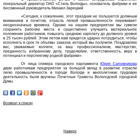
генеральный директор ОАО «Стиль Вологды», основатель фабрики и ее
бессменный руководитель Михаил Зарецкий:
«Сегодня, к сожалению, этот праздник не пользуется должным
вниманием и почетом, отрасль легкой промышленности переживает
неоднозначные времена. Однако на нашем предприятии мы сумели
сохранить рабочие места и существенно улучшить материальное
положение работников, повысить среднюю зарплату до должного уровня
в 25 тысяч рублей. Этим летом нам придется ударно потрудиться, чтобы
исполнить в срок те объемы заказов, который мы получили. Поздравляю
вас, уважаемые коллеги, за ваш профессионализм, мастерство,
преданность избранному делу, трудолюбие, ответственность, веру в
потенциал и перспективу родной фабрики».
От лица спикера городского парламента
Юрия Сапожникова
двум работникам предприятия за большой вклад в развитие отрасли
легко промышленности в городе Вологде и многолетнюю трудовую
деятельность были вручены Почетные Грамоты Вологодской городской
Думы.
Возврат к списку
Наверх