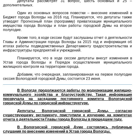
Депутаты рассмотрят 31 вопрос, шесть основных и 25 –
дополнительных.
Один из основных вопросов повестки – внесение изменений в
Бюджет города Вологды на 2016 год. Планируется, что депутаты также
утвердят Прогнозный план (программу) приватизации муниципального
имущества города Вологды и план работы городской Думы на второе
полугодие.
Кроме того, в ходе сессии будут заслушаны отчет о деятельности
Главы и Администрации города Вологды за 2015 год и информация об
итогах работы подведомственных Департаменту градостроительства и
инфраструктуры предприятий и учреждений.
Планируется, что в ходе сессии депутаты внесут изменения в
Устав города Вологды и Порядок осуществления муниципального
жилищного контроля на территории города.
Добавим, что очередная, запланированная на первое полугодие
сессия Вологодской городской Думы, состоится 23 июня.
В Вологде продолжаются работы по модернизации жилищно-
коммунального хозяйства и благоустройству. Такая информация
прозвучала на заседании постоянного комитета Вологодской
городской Думы по городской инфраструктуре.
Депутаты Вологодской городской Думы, согласно
существующему регламенту, приступили к изучению на комитетах
отчета о деятельности Главы города Вологды в прошедшем году.
В Вологодской городской Думе состоялись публичные
слушания по внесению изменений в Устав города Вологды.