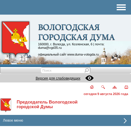
Комитеты
График приема
Контакты
Депутатские объединения
160000, г. Вологда, ул. Козленская, 6 | почта:
duma@vgd35.ru
официальный сайт
www.duma-vologda.ru
Версия для слабовидящих
сегодня 9 августа 2026 года
Председатель Вологодской
городской Думы
Левое меню