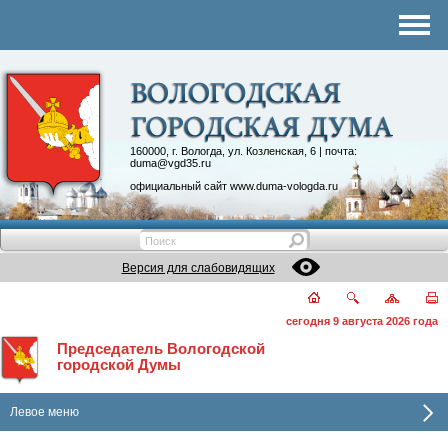
Комитеты
График приема
Контакты
Депутатские объединения
160000, г. Вологда, ул. Козленская, 6 | почта:
duma@vgd35.ru
официальный сайт
www.duma-vologda.ru
Версия для слабовидящих
сегодня 9 августа 2026 года
Председатель Вологодской
городской Думы
Левое меню