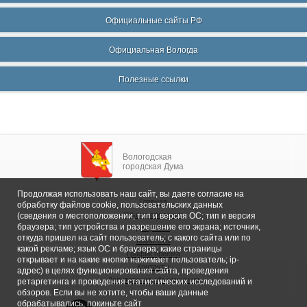
Официальные сайты РФ
Официальная Вологда
Полезные ссылки
Вологодская
городская Дума
Продолжая использовать наш сайт, вы даете согласие на
Главная
обработку файлов cookie, пользовательских данных
Общие сведения
(сведения о местоположении; тип и версия ОС; тип и версия
браузера; тип устройства и разрешение его экрана; источник,
Депутаты
откуда пришел на сайт пользователь; с какого сайта или по
Комитеты
какой рекламе; язык ОС и браузера; какие страницы
График приема
открывает и на какие кнопки нажимает пользователь; ip-
Контакты
адрес) в целях функционирования сайта, проведения
Депутатские объединения
ретаргетинга и проведения статистических исследований и
обзоров. Если вы не хотите, чтобы ваши данные
обрабатывались, покиньте сайт