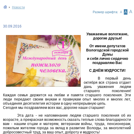
Новости
А
А
Размер шрифта:
А
30.09.2016
Уважаемые вологжане,
дорогие друзья!
От имени депутатов
Вологодской городской
Думы
и себя лично сердечно
поздравляю Вас
С ДНЁМ МУДРОСТИ!
В первый день
октября вся страна отдает
дань уважения людям
старшего поколения!
Каждая семья держится на любви и памяти старшего поколения. Эти
люди передают своим внукам и правнукам опыт многих и многих лет,
объединяя десятилетия истории в одну непрерывную цепь.
Сегодня мы поздравляем всех вас, дорогие наши старшие!
Эта дата - не напоминание людям старшего поколения об их
возрасте, а прекрасная возможность сказать теплые слова благодарности
вам - нашим отцам и матерям, ветеранам войны, труда, пенсионерам,
пожилым жителям города за вклад в развитие Вологды, за многолетний
добросовестный труд, за ваш опыт, доброту и мудрость!