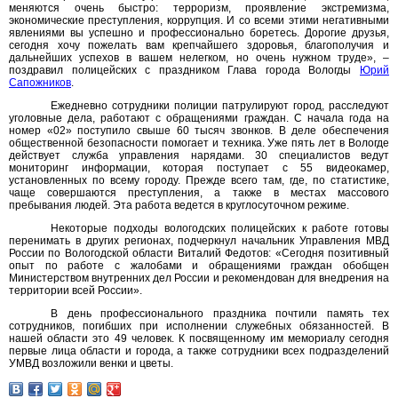
меняются очень быстро: терроризм, проявление экстремизма,
экономические преступления, коррупция. И со всеми этими негативными
явлениями вы успешно и профессионально боретесь. Дорогие друзья,
сегодня хочу пожелать вам крепчайшего здоровья, благополучия и
дальнейших успехов в вашем нелегком, но очень нужном труде», –
поздравил полицейских с праздником Глава города Вологды
Юрий
Сапожников
.
Ежедневно сотрудники полиции патрулируют город, расследуют
уголовные дела, работают с обращениями граждан. С начала года на
номер «02» поступило свыше 60 тысяч звонков. В деле обеспечения
общественной безопасности помогает и техника. Уже пять лет в Вологде
действует служба управления нарядами. 30 специалистов ведут
мониторинг информации, которая поступает с 55 видеокамер,
установленных по всему городу. Прежде всего там, где, по статистике,
чаще совершаются преступления, а также в местах массового
пребывания людей. Эта работа ведется в круглосуточном режиме.
Некоторые подходы вологодских полицейских к работе готовы
перенимать в других регионах, подчеркнул начальник Управления МВД
России по Вологодской области Виталий Федотов: «Сегодня позитивный
опыт по работе с жалобами и обращениями граждан обобщен
Министерством внутренних дел России и рекомендован для внедрения на
территории всей России».
В день профессионального праздника почтили память тех
сотрудников, погибших при исполнении служебных обязанностей. В
нашей области это 49 человек. К посвященному им мемориалу сегодня
первые лица области и города, а также сотрудники всех подразделений
УМВД возложили венки и цветы.