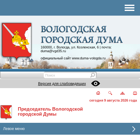
Комитеты
График приема
Контакты
Депутатские объединения
160000, г. Вологда, ул. Козленская, 6 | почта:
duma@vgd35.ru
официальный сайт
www.duma-vologda.ru
Версия для слабовидящих
сегодня 9 августа 2026 года
Председатель Вологодской
городской Думы
Левое меню