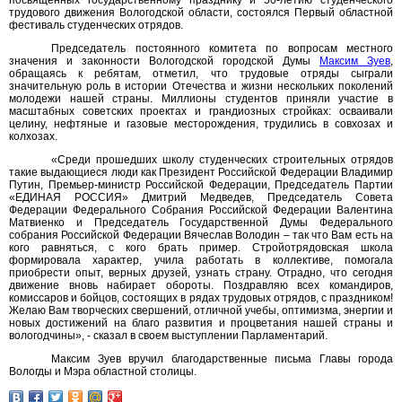
посвященных государственному празднику и 50-летию студенческого
трудового движения Вологодской области, состоялся Первый областной
фестиваль студенческих отрядов.
Председатель постоянного комитета по вопросам местного
значения и законности Вологодской городской Думы
Максим Зуев
,
обращаясь к ребятам, отметил, что трудовые отряды сыграли
значительную роль в истории Отечества и жизни нескольких поколений
молодежи нашей страны. Миллионы студентов приняли участие в
масштабных советских проектах и грандиозных стройках: осваивали
целину, нефтяные и газовые месторождения, трудились в совхозах и
колхозах.
«Среди прошедших школу студенческих строительных отрядов
такие выдающиеся люди как Президент Российской Федерации Владимир
Путин, Премьер-министр Российской Федерации, Председатель Партии
«ЕДИНАЯ РОССИЯ» Дмитрий Медведев, Председатель Совета
Федерации Федерального Собрания Российской Федерации Валентина
Матвиенко и Председатель Государственной Думы Федерального
собрания Российской Федерации Вячеслав Володин – так что Вам есть на
кого равняться, с кого брать пример. Стройотрядовская школа
формировала характер, учила работать в коллективе, помогала
приобрести опыт, верных друзей, узнать страну. Отрадно, что сегодня
движение вновь набирает обороты. Поздравляю всех командиров,
комиссаров и бойцов, состоящих в рядах трудовых отрядов, с праздником!
Желаю Вам творческих свершений, отличной учебы, оптимизма, энергии и
новых достижений на благо развития и процветания нашей страны и
вологодчины», - сказал в своем выступлении Парламентарий.
Максим Зуев вручил благодарственные письма Главы города
Вологды и Мэра областной столицы.