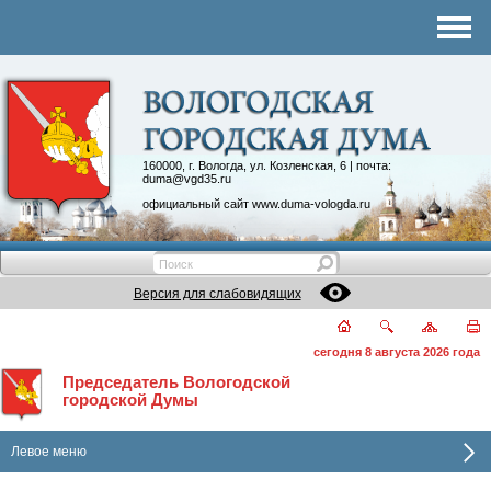
Комитеты
График приема
Контакты
Депутатские объединения
160000, г. Вологда, ул. Козленская, 6 | почта:
duma@vgd35.ru
официальный сайт
www.duma-vologda.ru
Версия для слабовидящих
сегодня 8 августа 2026 года
Председатель Вологодской
городской Думы
Левое меню