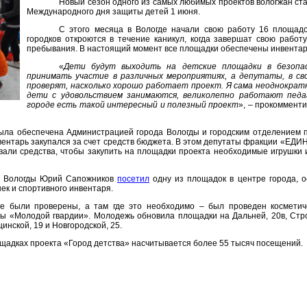
Новый сезон одного из самых любимых проектов вологжан ста
Международного дня защиты детей 1 июня.
С этого месяца в Вологде начали свою работу 16 площадо
городков откроются в течение каникул, когда завершат свою работ
пребывания. В настоящий момент все площадки обеспечены инвентаре
«
Дети будут выходить на детские площадки в безопас
принимать участие в различных мероприятиях, а депутаты, в сво
проверят, насколько хорошо работает проект. Я сама неоднократ
дети с удовольствием занимаются, великолепно работают педаг
городе есть такой интересный и полезный проект
», – прокоммент
 была обеспечена Администрацией города Вологды и городским отделение
вентарь закупался за счет средств бюджета. В этом депутаты фракции «ЕД
али средства, чтобы закупить на площадки проекта необходимые игрушки и
ва Вологды Юрий Сапожников
посетил
одну из площадок в центре города, о
шек и спортивного инвентаря.
е были проверены, а там где это необходимо – был проведен косметиче
ы «Молодой гвардии». Молодежь обновила площадки на Дальней, 20в, Строи
инской, 19 и Новгородской, 25.
щадках проекта «Город детства» насчитывается более 55 тысяч посещений.