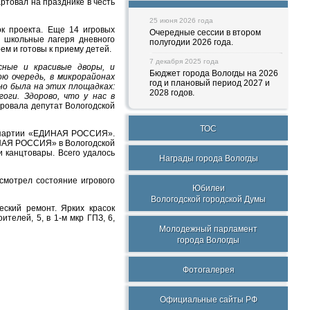
ртовал на празднике в честь
25 июня 2026 года
к проекта. Еще 14 игровых
Очередные сессии в втором
у школьные лагеря дневного
полугодии 2026 года.
м и готовы к приему детей.
7 декабря 2025 года
ные и красивые дворы, и
Бюджет города Вологды на 2026
ю очередь, в микрорайонах
год и плановый период 2027 и
но была на этих площадках:
2028 годов.
оги. Здорово, что у нас в
ировала депутат Вологодской
ТОС
м партии «ЕДИНАЯ РОССИЯ».
ИНАЯ РОССИЯ» в Вологодской
 канцтовары. Всего удалось
Награды города Вологды
смотрел состояние игрового
Юбилеи
Вологодской городской Думы
ский ремонт. Ярких красок
телей, 5, в 1-м мкр ГПЗ, 6,
Молодежный парламент
города Вологды
Фотогалерея
Официальные сайты РФ