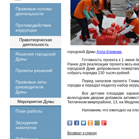
Правовые основы
деятельности
Противодействие
коррупции
Правотворческая
деятельность
городской Думы
Алла Климова
.
Решения городской
Думы
Готовность проекта к 1 июня
Ранее для реализации проекта весь ин
городской Думе добровольно пожертвов
Проекты решений
собрать порядка 230 тысяч рублей.
Перед запуском проекта Гла
Правовые акты
городка и передал педагогу набор игру
руководителя
Думы
Все детские площадки заране
вологодским дворам добавили активист
Мероприятия Думы
Тепличном микрорайоне, 13, на Медуниц
Напомним, что ежегодно на пло
План работы
Заседания
комитетов
Возврат к списку