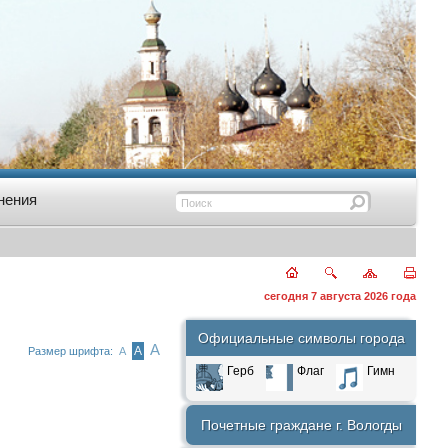
нения
сегодня 7 августа 2026 года
Официальные символы города
А
А
Размер шрифта:
А
Герб
Флаг
Гимн
Почетные граждане г. Вологды