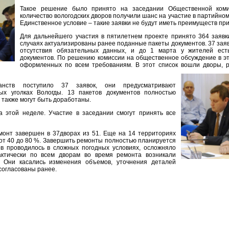
Такое решение было принято на заседании Общественной коми
количество вологодских дворов получили шанс на участие в партийном
Единственное условие – такие заявки не будут иметь преимуществ пр
Для дальнейшего участия в пятилетнем проекте принято 364 заявки
случаях актуализированы ранее поданные пакеты документов. 37 заяв
отсутствия обязательных данных, и до 1 марта у жителей ест
документов. По решению комиссии на общественное обсуждение в это
оформленных по всем требованиям. В этот список вошли дворы, 
нств поступило 37 заявок, они предусматривают
ых уголках Вологды. 13 пакетов документов полностью
 также могут быть доработаны.
 этой неделе. Участие в заседании смогут принять все
монт завершен в 37дворах из 51. Еще на 14 территориях
от 40 до 80 %. Завершить ремонты полностью планируется
ов проводилось в сложных погодных условиях, осложняло
ктически по всем дворам во время ремонта возникали
 Они касались изменения объемов, уточнения деталей
согласованы ранее.