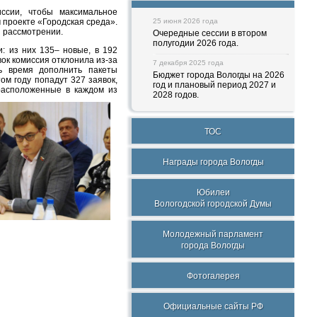
ссии, чтобы максимальное
 проекте «Городская среда».
25 июня 2026 года
и рассмотрении.
Очередные сессии в втором
полугодии 2026 года.
: из них 135– новые, в 192
ок комиссия отклонила из-за
7 декабря 2025 года
ь время дополнить пакеты
Бюджет города Вологды на 2026
м году попадут 327 заявок,
год и плановый период 2027 и
расположенные в каждом из
2028 годов.
ТОС
Награды города Вологды
Юбилеи
Вологодской городской Думы
Молодежный парламент
города Вологды
Фотогалерея
Официальные сайты РФ