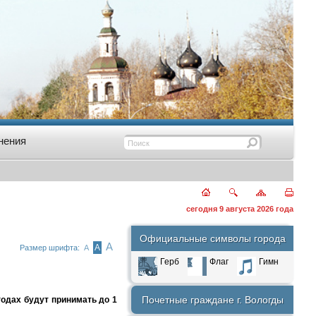
нения
сегодня 9 августа 2026 года
Официальные символы города
А
А
Размер шрифта:
А
Герб
Флаг
Гимн
Почетные граждане г. Вологды
годах будут принимать до 1