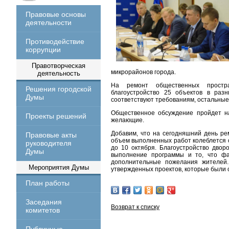
Правовые основы
деятельности
Противодействие
коррупции
Правотворческая
микрорайонов города.
деятельность
На ремонт общественных простра
Решения городской
благоустройство 25 объектов в разн
Думы
соответствуют требованиям, остальные
Общественное обсуждение пройдет на
Проекты решений
желающие.
Добавим, что на сегодняшний день ре
Правовые акты
объем выполненных работ колеблется 
руководителя
до 10 октября. Благоустройство двор
Думы
выполнение программы и то, что фа
дополнительные пожелания жителей.
Мероприятия Думы
утвержденных проектов, которые были 
План работы
Заседания
Возврат к списку
комитетов