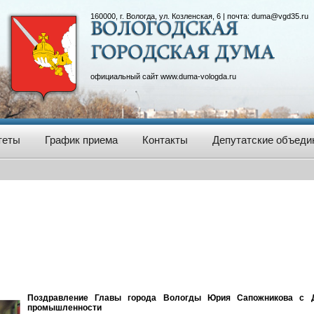
160000, г. Вологда, ул. Козленская, 6 | почта:
duma@vgd35.ru
официальный сайт
www.duma-vologda.ru
теты
График приема
Контакты
Депутатские объеди
Поздравление Главы города Вологды Юрия Сапожникова с Д
промышленности