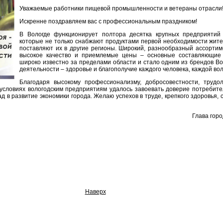
Уважаемые работники пищевой промышленности и ветераны отрасли
Искренне поздравляем вас с профессиональным праздником!
В Вологде функционирует полтора десятка крупных предприятий
которые не только снабжают продуктами первой необходимости жител
поставляют их в другие регионы. Широкий, разнообразный ассортим
высокое качество и приемлемые цены – основные составляющие 
широко известно за пределами области и стало одним из брендов Во
деятельности – здоровье и благополучие каждого человека, каждой вол
Благодаря высокому профессионализму, добросовестности, труд
словиях вологодским предприятиям удалось завоевать доверие потребител
 в развитие экономики города. Желаю успехов в труде, крепкого здоровья, с
Глава гор
Наверх