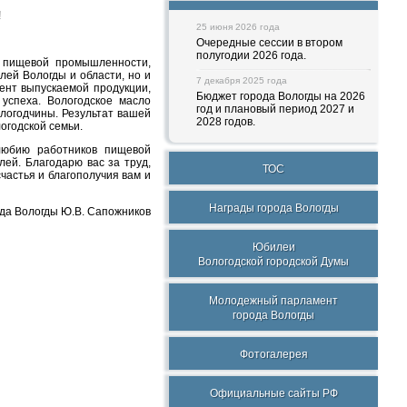
!
25 июня 2026 года
Очередные сессии в втором
полугодии 2026 года.
 пищевой промышленности,
ей Вологды и области, но и
7 декабря 2025 года
ент выпускаемой продукции,
Бюджет города Вологды на 2026
успеха. Вологодское масло
год и плановый период 2027 и
логодчины. Результат вашей
2028 годов.
огодской семьи.
олюбию работников пищевой
ей. Благодарю вас за труд,
ТОС
частья и благополучия вам и
Награды города Вологды
ода Вологды Ю.В. Сапожников
Юбилеи
Вологодской городской Думы
Молодежный парламент
города Вологды
Фотогалерея
Официальные сайты РФ