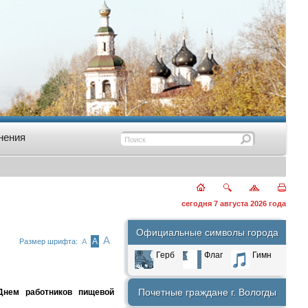
нения
сегодня 7 августа 2026 года
Официальные символы города
А
А
Размер шрифта:
А
Герб
Флаг
Гимн
Почетные граждане г. Вологды
нем работников пищевой