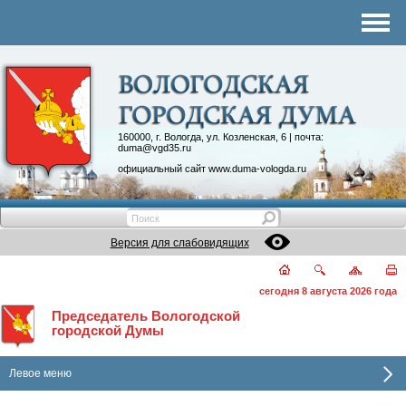
Комитеты
График приема
Контакты
Депутатские объединения
160000, г. Вологда, ул. Козленская, 6 | почта:
duma@vgd35.ru
официальный сайт
www.duma-vologda.ru
Версия для слабовидящих
сегодня 8 августа 2026 года
Председатель Вологодской
городской Думы
Левое меню