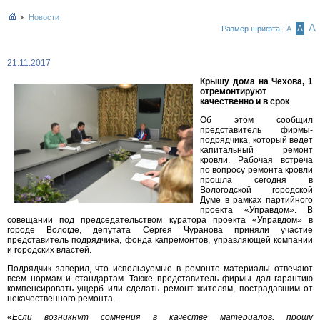
Новости
А
А
Размер шрифта:
А
21.11.2017
Крышу дома на Чехова, 1
отремонтируют
качественно и в срок
Об этом сообщил
представитель фирмы-
подрядчика, который ведет
капитальный ремонт
кровли. Рабочая встреча
по вопросу ремонта кровли
прошла сегодня в
Вологодской городской
Думе в рамках партийного
проекта «Управдом». В
совещании под председательством куратора проекта «Управдом» в
городе Вологде, депутата Сергея Чуранова приняли участие
представитель подрядчика, фонда капремонтов, управляющей компании
и городских властей.
Подрядчик заверил, что используемые в ремонте материалы отвечают
всем нормам и стандартам. Также представитель фирмы дал гарантию
компенсировать ущерб или сделать ремонт жителям, пострадавшим от
некачественного ремонта.
«
Если возникнут сомнения в качестве материалов, прошу