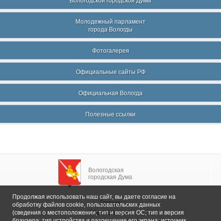
Вологодской городской Думы
Молодежный парламент
города Вологды
Фотогалерея
Официальные сайты РФ
Официальная Вологда
Полезные ссылки
Вологодская
городская Дума
Продолжая использовать наш сайт, вы даете согласие на
Главная
обработку файлов cookie, пользовательских данных
Общие сведения
(сведения о местоположении; тип и версия ОС; тип и версия
браузера; тип устройства и разрешение его экрана; источник,