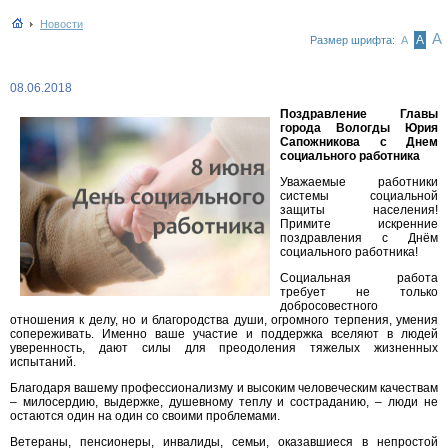
Новости
А
А
Размер шрифта:
А
08.06.2018
Поздравление Главы
города Вологды Юрия
Сапожникова с Днем
социального работника
Уважаемые работники
системы социальной
защиты населения!
Примите искренние
поздравления с Днём
социального работника!
Социальная работа
требует не только
добросовестного
отношения к делу, но и благородства души, огромного терпения, умения
сопереживать. Именно ваше участие и поддержка вселяют в людей
уверенность, дают силы для преодоления тяжелых жизненных
испытаний.
Благодаря вашему профессионализму и высоким человеческим качествам
– милосердию, выдержке, душевному теплу и состраданию, – люди не
остаются один на один со своими проблемами.
Ветераны, пенсионеры, инвалиды, семьи, оказавшиеся в непростой