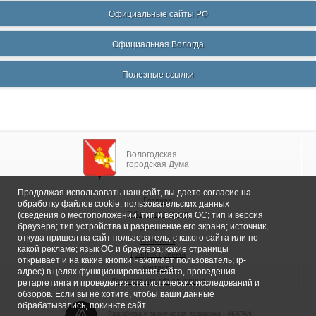
Официальные сайты РФ
Официальная Вологда
Полезные ссылки
Вологодская
городская Дума
Продолжая использовать наш сайт, вы даете согласие на
Главная
обработку файлов cookie, пользовательских данных
Общие сведения
(сведения о местоположении; тип и версия ОС; тип и версия
браузера; тип устройства и разрешение его экрана; источник,
Депутаты
откуда пришел на сайт пользователь; с какого сайта или по
Комитеты
какой рекламе; язык ОС и браузера; какие страницы
График приема
открывает и на какие кнопки нажимает пользователь; ip-
Контакты
адрес) в целях функционирования сайта, проведения
Депутатские объединения
ретаргетинга и проведения статистических исследований и
обзоров. Если вы не хотите, чтобы ваши данные
обрабатывались, покиньте сайт
Разработка и техническая поддержка -
AKATAN