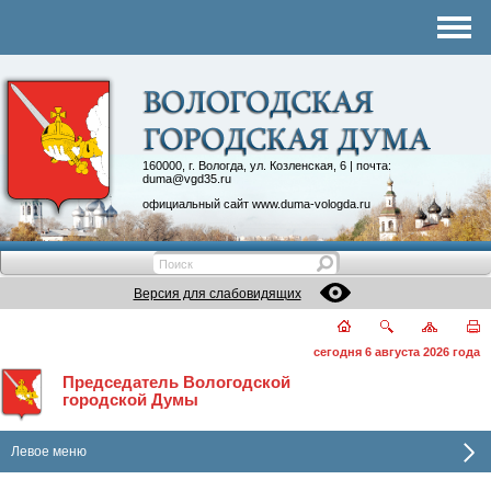
Комитеты
График приема
Контакты
Депутатские объединения
160000, г. Вологда, ул. Козленская, 6 | почта:
duma@vgd35.ru
официальный сайт
www.duma-vologda.ru
Версия для слабовидящих
сегодня 6 августа 2026 года
Председатель Вологодской
городской Думы
Левое меню